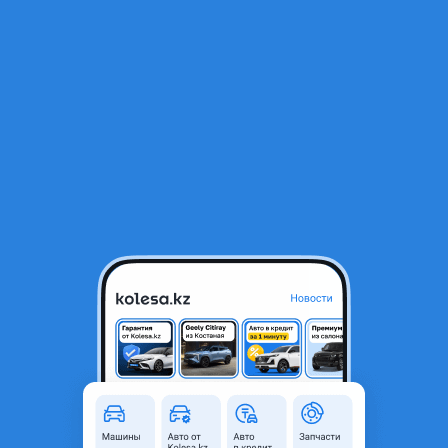
RU
Открыть приложение
1
/
4
Передний бампер хайлюкс
55 000 ₸
Объявление находится в архиве и может быть