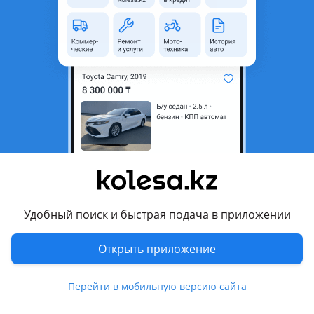
неактуальным.
Город
Алматы, Алматинская
область
Состояние
Новая
Есть доставка
Да
Комментарий продавца
Передний бампер на Toyota Hilux (2011-2015). Новый
дубликат, производство Тайвань, Тонг Янг. Доставка по
регионам.
Удобный поиск и быстрая подача в приложении
Перевести
Открыть приложение
Показать на карте
Перейти в мобильную версию сайта
© 2006 — 2026 АО Колеса