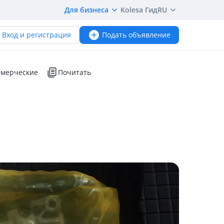
Для бизнеса
Kolesa Гид
RU
Вход и регистрация
Подать объявление
мерческие
Почитать