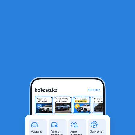
RU
Открыть приложение
В начало
1
/
2
Накопитель задний
8 800 ₸
Город
Алматы, Алматинская