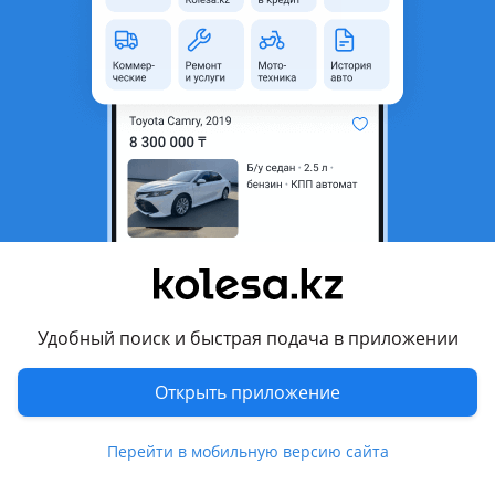
область
Состояние
Б/y
Оригинальность
Оригинал
Есть доставка
Да
Комментарий продавца
Накопитель задний Hyundai Santa fe 1 sm 2000-2006
Отправка по РК.
Актуальные цены и наличие уточняйте по телефону!
После рабочего времени просьба писать на телефон!
Удобный поиск и быстрая подача в приложении
Перевести
Открыть приложение
Другие объявления продавца
53b-4
Перейти в мобильную версию сайта