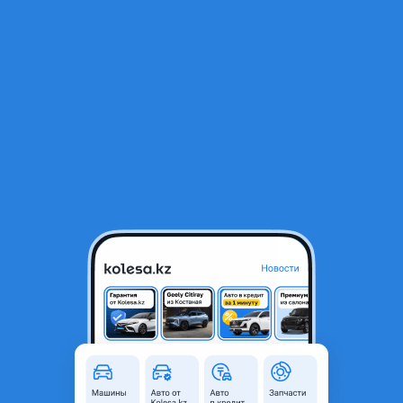
RU
Открыть приложение
В начало
1
/
2
Ветровая панель
6 600 ₸
Город
Алматы, Алматинская