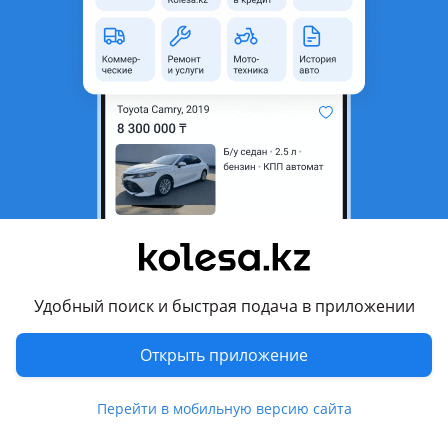
область
Состояние
Б/y
Оригинальность
Оригинал
Есть доставка
Да
Подходит на авто
Toyota Camry
2001 - 2004 XV30, 2004 - 2006 XV30 рестайлинг (V35)
Комментарий продавца
Удобный поиск и быстрая подача в приложении
Ветровая панель Toyota CAMRY XV30-35 2001-2006
TOYOTA CAMRY 30
Открыть приложение
TOYOTA CAMRY 35
Перейти в мобильную версию сайта
Отправка по РК.
Актуальные цены и наличие уточняйте по телефону!