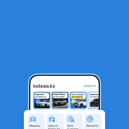
RU
Открыть приложение
В начало
1
/
2
Фонарь
10 000 ₸
Город
Алматы, Алматинская