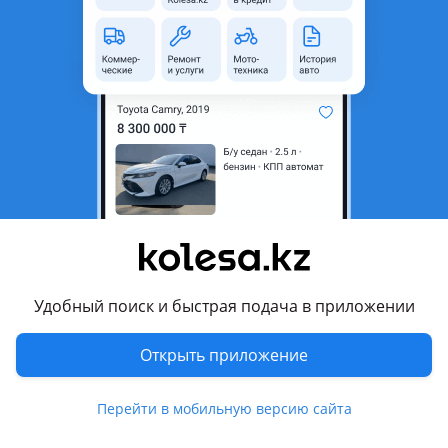
область
Состояние
Б/y
Комментарий продавца
Привозной из Германии
Перевести
Другие объявления продавца
nepomnyashhix1979
Удобный поиск и быстрая подача в приложении
Запчасти
Открыть приложение
Автозапчасти
1033
Магазины запчастей и авторазборы
3
Перейти в мобильную версию сайта