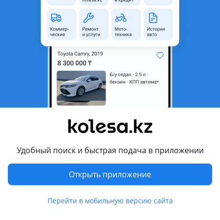
область
Состояние
Новая
Подходит на авто
Infiniti QX4
1996 - 2000 1 поколение, 2000 - 2003 1 поколение
рестайлинг
Nissan Pathfinder
1995 - 1999 R50, 1999 - 2004 R50 рестайлинг, 2004 - 2009 R51
Показать больше
Nissan Terrano
Удобный поиск и быстрая подача в приложении
1995 - 2004 R50, 1996 - 1999 R20 рестайлинг, 1996 - 2004
JR50, 1999 - 2006 R20 [2-й рестайлинг]
Комментарий продавца
Открыть приложение
В продаже имеются новые отбойнки заднего амортизатора
на r50.
Перейти в мобильную версию сайта
Актуальные цены и наличие уточняйте по телефону.