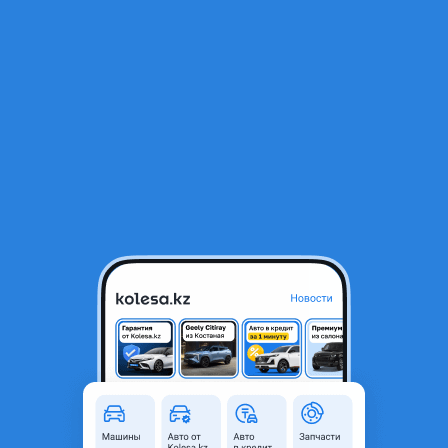
RU
Открыть приложение
В начало
1
/
2
Отбойник заднего амортизатора на r50
6 000 ₸
Город
Алматы, Алматинская