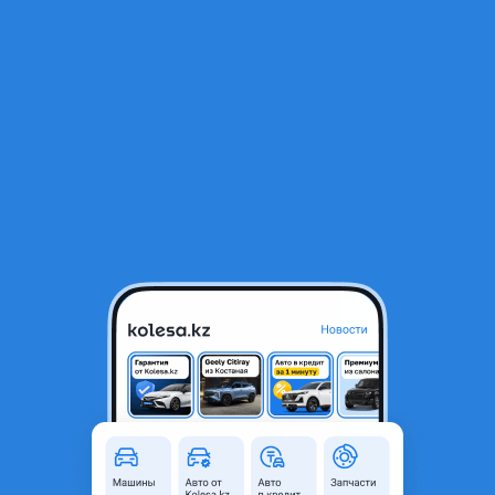
RU
Открыть приложение
В начало
1
/
2
Ремкомплект на двигатель 4g64 16v. Pajero 2.4, l.
23 000 ₸
Город
Алматы, Алматинская