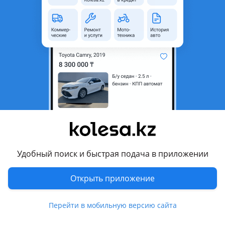
область
Состояние
Новая
Есть доставка
Да
Комментарий продавца
Продам ремкомплект для сборки двигателя на 2, 4литра
паджеро 16 клапанный двигатель
Перевести
Другие объявления продавца
Удобный поиск и быстрая подача в приложении
центр головок VISTANA
Открыть приложение
Запчасти
Перейти в мобильную версию сайта
Автозапчасти
186