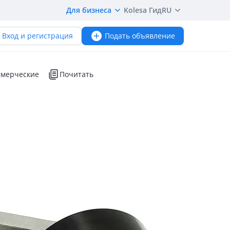
Для бизнеса
Kolesa Гид
RU
Вход и регистрация
Подать объявление
мерческие
Почитать