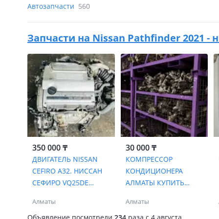
Автозапчасти
560
Запчасти на
Nissan Pathfinder 2021 - н
350 000 ₸
30 000 ₸
ДВИГАТЕЛЬ NISSAN
КОМПРЕССОР
CEFIRO A32. НИССАН
КОНДИЦИОНЕРА
СЕФИРО VQ25DE
АЛМАТЫ КУПИТЬ
ПРИВОЗНОЙ
НИССАН МАКСИМА
Алматы
Алматы
ЦЕФИРО А32 А33
Объявление посмотрели
234
раза
c 4 августа