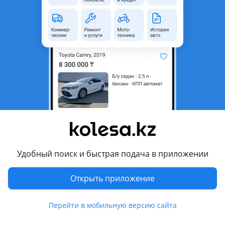
область
Состояние
Б/y
Оригинальность
Оригинал
Есть доставка
Да
Комментарий продавца
Крыло переднее правое левое Toyota Mark II 90 Mark 2
GX90 JZX90. Оригинал! Контрактная автозапчасть из
Японии. Осуществляем отправку по регионам! По всем
интересующим вопросам, наличию и ценам обращайтесь
по телефонам к менеджеру ТОО "Юмакс Car" Отправка в
Удобный поиск и быстрая подача в приложении
регионы! Цену уточняйте по телефону! Цвета,
комплектацию, номера запчастей и агрегатов уточняйте
Открыть приложение
по телефону! Внимание! Фотографии в объявлении могут
не совпадать с той запчастью, которая есть на данный
Перейти в мобильную версию сайта
момент в наличии, потому что ассортимент постоянно
меняется! В связи с постоянной сменой ассортимента