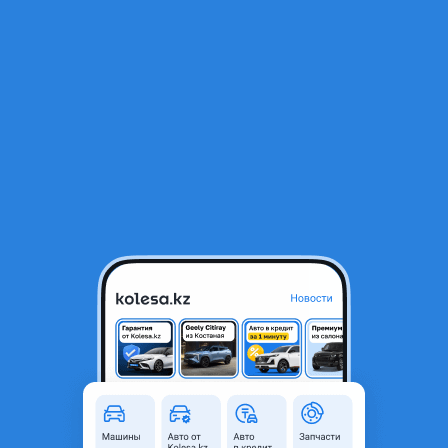
RU
Открыть приложение
В начало
1
/
2
Крыло переднее Toyota Mark II 90
70 000 ₸
Город
Караганда, Карагандинская