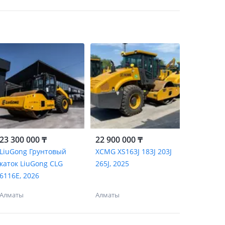
23 300 000 ₸
22 900 000 ₸
LiuGong Грунтовый
XCMG XS163J 183J 203J
каток LiuGong CLG
265J, 2025
6116E, 2026
Алматы
Алматы