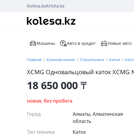
Kolesa.kz
Krisha.kz
Машины
Авто в кредит
Новые авто
Главная
Коммерческие
Спецтехника
Катки
Кат
XCMG Одновальцовый каток XCMG №1 X
18 650 000
₸
новая, без пробега
Город
Алматы, Алматинская
область
Тип техники
Каток