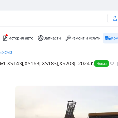
История авто
Запчасти
Ремонт и услуги
Ком
ки XCMG
S143J,XS163J,XS183J,XS203J. 2024 г.
Новая