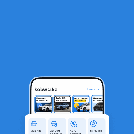
RU
Открыть приложение
1
/
8
Диски
350 000 ₸
Город
Алматы, Алматинская