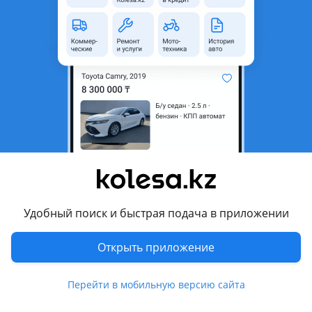
область
Состояние
Новая
Наличие
На заказ
Тип
Кованые
Диаметр
R22
Разболтовка
6x139.7
Есть доставка
Да
Комментарий продавца
Кованые диски повышенной прочности Wald для
Удобный поиск и быстрая подача в приложении
автомобилей марки Lexus Toyota. (диски сертифицированы
международными стандартами качества Япония.) цена
Открыть приложение
указана за один диск.
Параметры:
Перейти в мобильную версию сайта
9-10R22-24pcd6x139, 7 ET40 DIA95, 1.
Отправка в регионы.