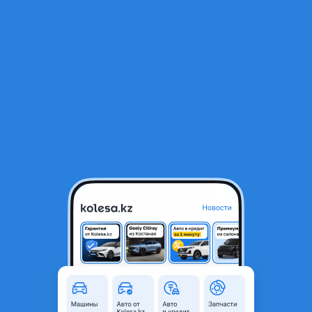
RU
Открыть приложение
1
/
3
Ступицы цапфы
15 000 ₸
Город
Алматы, Алматинская