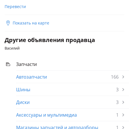
Toyota Mark X
Перевести
Toyota Sienna
Показать на карте
Toyota Venza
Lexus GS 300
Другие объявления продавца
1997 - 2000 2 поколение (S16), 2000 - 2004 2 поколение
Василий
рестайлинг (S16), 2004 - 2007 3 поколение (S19), 2007 - 2011
3 поколение рестайлинг (S19)
Запчасти
Lexus HS
Автозапчасти
166
Шины
3
Диски
3
Аксессуары и мультимедиа
1
Магазины запчастей и авторазборы
1