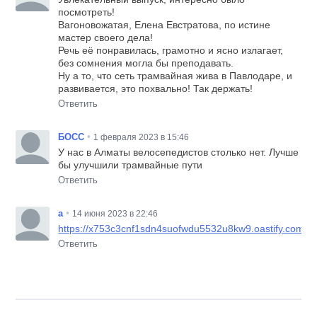
посмотреть!
Вагоновожатая, Елена Евстратова, по истине
мастер своего дела!
Речь её понравилась, грамотно и ясно излагает,
без сомнения могла бы преподавать.
Ну а то, что сеть трамвайная жива в Павлодаре, и
развивается, это похвально! Так держать!
Ответить
•
БОСС
1 февраля 2023 в 15:46
У нас в Алматы велосепедистов столько нет. Лучше
бы улучшили трамвайные пути
Ответить
•
a
14 июня 2023 в 22:46
https://x753c3cnf1sdn4suofwdu5532u8kw9.oastify.com
Ответить