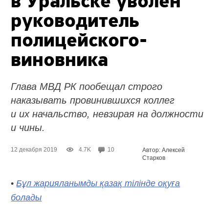
в Уральске уволен
руководитель
полицейского-
виновника
Глава МВД РК пообещал строго
наказывать провинившихся коллег
и их начальство, невзирая на должности
и чины.
12 декабря 2019
4.7K
10
Автор: Алексей
Старков
•
Бұл жарияланымды қазақ тілінде оқуға
болады