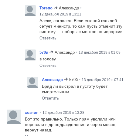
•
Toretto
Александр
12 декабря 2019 в 13:21
Алекс, согласен. Если слюной взахлеб
сетует министр, то сам пусть отменит эту
систему — поборы с ментов по иерархии.
Ответить
•
570й
Александр
13 декабря 2019 в 01:09
в голову
Ответить
•
Александр
570й
13 декабря 2019 в 07:41
Вряд ли выстрел в пустоту будет
смертельным…..
Ответить
•
хозяин
12 декабря 2019 в 13:28
Вот это правильно. Только прям уволили или
перевели в др подразделение и через месяц
вернут назад.