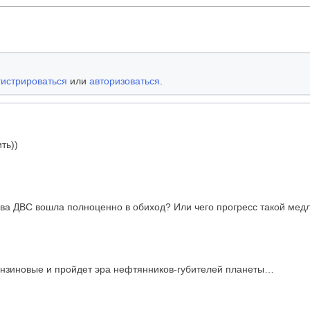
гистрироваться
или
авторизоваться
.
ть))
а ДВС вошла полноценно в обиход? Или чего прогресс такой мед
ензиновые и пройдет эра нефтянников-губителей планеты…