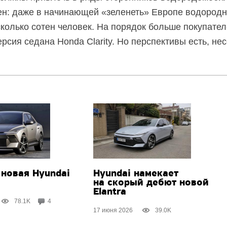
ен: даже в начинающей «зеленеть» Европе водородн
сколько сотен человек. На порядок больше покупател
рсия седана Honda Clarity. Но перспективы есть, не
 новая Hyundai
Hyundai намекает
на скорый дебют новой
Elantra
78.1K
4
17 июня 2026
39.0K