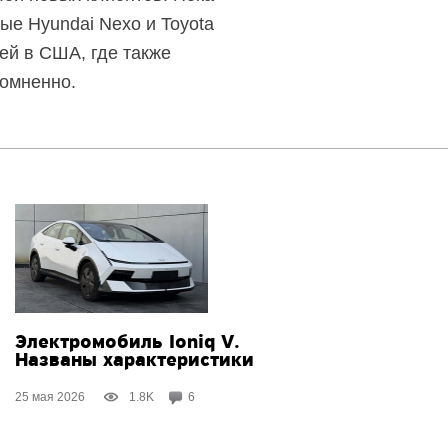
ые Hyundai Nexo и Toyota
ей в США, где также
сомненно.
Электромобиль Ioniq V.
Названы характеристики
25 мая 2026
1.8K
6