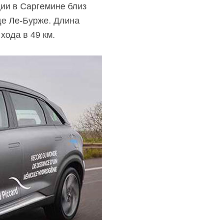
ии в Саргемине близ
де Ле-Бурже. Длина
хода в 49 км.