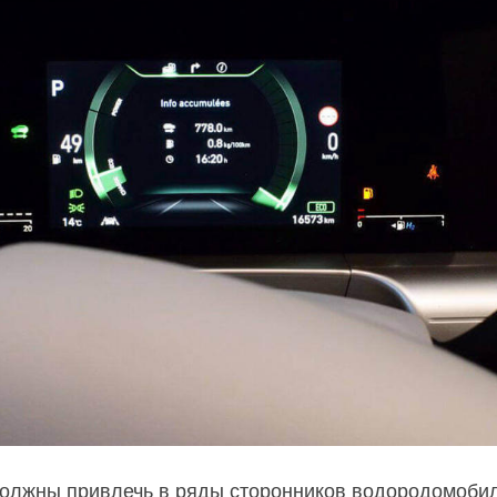
олжны привлечь в ряды сторонников водородомобил