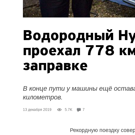
Водородный Hy
проехал 778 км
заправке
В конце пути у машины ещё остава
километров.
13 декабря 2019
5.7K
7
Рекордную поездку совер