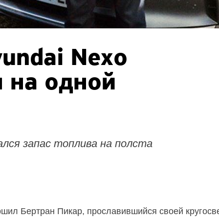
undai Nexo
 на одной
лся запас топлива на полста
шил Бертран Пикар, прославившийся своей кругосв