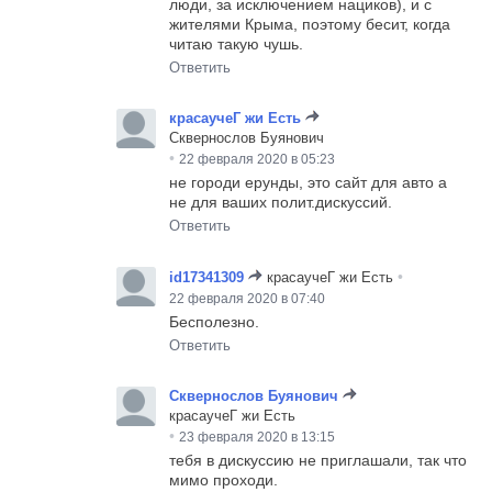
люди, за исключением нациков), и с
жителями Крыма, поэтому бесит, когда
читаю такую чушь.
Ответить
красаучеГ жи Есть
Сквернослов Буянович
•
22 февраля 2020 в 05:23
не городи ерунды, это сайт для авто а
не для ваших полит.дискуссий.
Ответить
•
id17341309
красаучеГ жи Есть
22 февраля 2020 в 07:40
Бесполезно.
Ответить
Сквернослов Буянович
красаучеГ жи Есть
•
23 февраля 2020 в 13:15
тебя в дискуссию не приглашали, так что
мимо проходи.