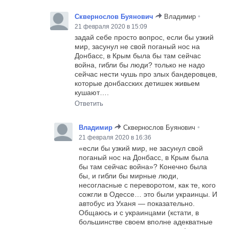
•
Сквернослов Буянович
Владимир
21 февраля 2020 в 15:09
задай себе просто вопрос, если бы узкий
мир, засунул не свой поганый нос на
Донбасс, в Крым была бы там сейчас
война, гибли бы люди? только не надо
сейчас нести чушь про злых бандеровцев,
которые донбасских детишек живьем
кушают….
Ответить
•
Владимир
Сквернослов Буянович
21 февраля 2020 в 16:36
«если бы узкий мир, не засунул свой
поганый нос на Донбасс, в Крым была
бы там сейчас война»? Конечно была
бы, и гибли бы мирные люди,
несогласные с переворотом, как те, кого
сожгли в Одессе… это были украинцы. И
автобус из Уханя — показательно.
Общаюсь и с украинцами (кстати, в
большинстве своем вполне адекватные