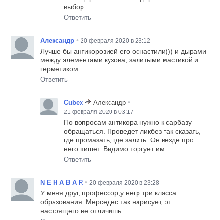
выбор.
Ответить
•
Александр
20 февраля 2020 в 23:12
Лучше бы антикорозией его оснастили))) и дырами
между элементами кузова, залитыми мастикой и
герметиком.
Ответить
•
Cubex
Александр
21 февраля 2020 в 03:17
По вопросам антикора нужно к сарбазу
обращаться. Проведет ликбез так сказать,
где промазать, где залить. Он везде про
него пишет. Видимо торгует им.
Ответить
•
N E H A B A R
20 февраля 2020 в 23:28
У меня друг, профессор,у негр три класса
образования. Мерседес так нарисует, от
настоящего не отличишь