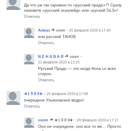
Да что уж так скромно-то «русский прадо»?! Сразу
назовите «русский эскалейд» или «руский GLS»!
Ответить
•
Алмаз
voom
20 февраля 2020 в 17:40
или русский TAHOE
Ответить
•
N E H A B A R
voom
21 февраля 2020 в 13:15
Русский Прадо — это когда #опа со всех
сторон.
Ответить
•
★1 9 8 9★
20 февраля 2020 в 17:08
очередное Ульяновское ведро!
Ответить
•
voom
★1 9 8 9★
20 февраля 2020 в 17:17
Оно не очередное, оно все то же… Просто