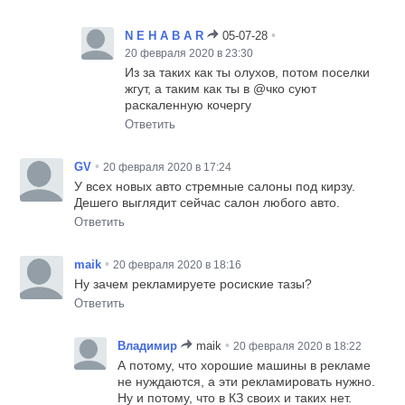
•
N E H A B A R
05-07-28
20 февраля 2020 в 23:30
Из за таких как ты олухов, потом поселки
жгут, а таким как ты в @чко суют
раскаленную кочергу
Ответить
•
GV
20 февраля 2020 в 17:24
У всех новых авто стремные салоны под кирзу.
Дешего выглядит сейчас салон любого авто.
Ответить
•
maik
20 февраля 2020 в 18:16
Ну зачем рекламируете росиские тазы?
Ответить
•
Владимир
maik
20 февраля 2020 в 18:22
А потому, что хорошие машины в рекламе
не нуждаются, а эти рекламировать нужно.
Ну и потому, что в КЗ своих и таких нет.