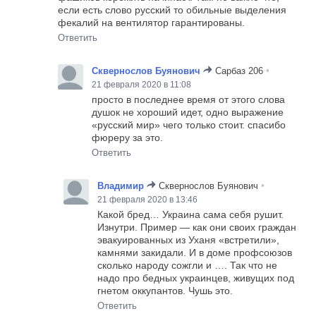
если есть слово русский то обильные выделения
фекалий на вентилятор гарантированы.
Ответить
•
Сквернослов Буянович
Сарбаз 206
21 февраля 2020 в 11:08
просто в последнее время от этого слова
душок не хороший идет, одно выражение
«русский мир» чего только стоит. спасибо
фюреру за это.
Ответить
•
Владимир
Сквернослов Буянович
21 февраля 2020 в 13:46
Какой бред… Украина сама себя рушит.
Изнутри. Пример — как они своих граждан
эвакуированных из Уханя «встретили»,
камнями закидали. И в доме профсоюзов
сколько народу сожгли и …. Так что не
надо про бедных украинцев, живущих под
гнетом оккупантов. Чушь это.
Ответить