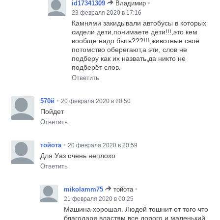
•
id17341309
Владимир
23 февраля 2020 в 17:16
Камнями закидывали автобусы в которых
сидели дети,понимаете дети!!!,это кем
вообще надо быть???!!!,животные своё
потомство оберегают,а эти, слов не
подберу как их назвать,да никто не
подберёт слов.
Ответить
•
570й
20 февраля 2020 в 20:50
Пойдет
Ответить
•
тойота
20 февраля 2020 в 20:59
Для Уаз очень неплохо
Ответить
•
mikolamm75
тойота
21 февраля 2020 в 00:25
Машина хорошая. Людей тошнит от того что
благодаря властям все дорого и маленький