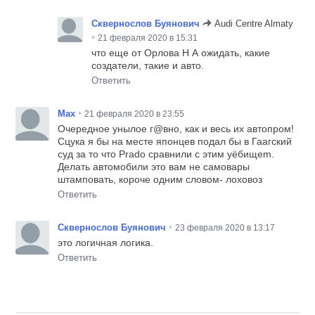
Сквернослов Буянович
Audi Centre Almaty
•
21 февраля 2020 в 15:31
что еще от Орлова Н А ожидать, какие
создатели, такие и авто.
Ответить
•
Max
21 февраля 2020 в 23:55
Очередное унылое г@вно, как и весь их автопром!
Сцука я бы на месте японцев подал бы в Гаагский
суд за то что Prado сравнили с этим уёбищem.
Делать автомобили это вам не самовары
штамповать, короче одним словом- лоховоз
Ответить
•
Сквернослов Буянович
23 февраля 2020 в 13:17
это логичная логика.
Ответить