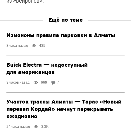
из «вейронов».
Ещё по теме
Изменены правила парковки в Алматы
3 часа назад
435
Buick Electra — недоступный
для американцев
9 часов назад
669
7
Участок трассы Алматы — Тараз «Новый
перевал Кордай» начнут перекрывать
ежедневно
24 часа назад
3.3K