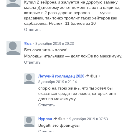
Купил 2 вейрона и жалуется на дорогую замену
масла ))),поэтому хочет поменять их на ширины,
которые в 2 раза дороже верооов……. чувак
красавчик, так тонко троллит таких хейтеров как
сарбазовна. Респект 11 баллов из 10
Ответить
•
®us
8 декабря 2019 в 20:23
Без лоха жизнь плоха!
Молодцы итальяшки — доят лохОв по максимуму.
Ответить
•
Летучий голландец 2020
®us
8 декабря 2019 в 21:14
спорю на твою жизнь, что ты хотел бы
оказаться среди тех лохов, которых они
доят по максимуму
Ответить
•
Нурлан
®us
9 декабря 2019 в 07:53
Bugatti это французы
Ответить