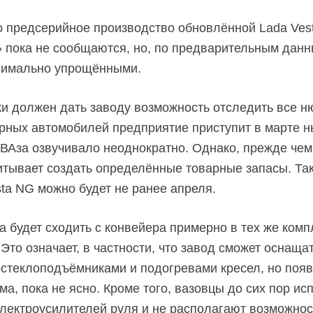
 предсерийное производство обновлённой Lada Vest
 пока не сообщаются, но, по предварительным данн
ксимально упрощёнными.
и должен дать заводу возможность отследить все 
арных автомобилей предприятие приступит в марте н
ВАза озвучивало неоднократно. Однако, прежде чем
итывает создать определённые товарные запасы. Та
sta NG можно будет не ранее апреля.
a будет сходить с конвейера примерно в тех же комп
Это означает, в частности, что завод сможет оснаща
стеклоподъёмниками и подогревами кресел, но появ
а, пока не ясно. Кроме того, вазовцы до сих пор и
лектроусилителей руля и не располагают возможнос