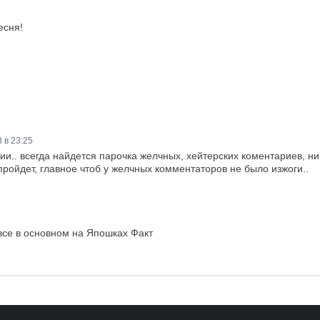
есня!
 в 23:25
и.. всегда найдется парочка желчных, хейтерских коментариев, ни
пройдет, главное чтоб у желчных комментаторов не было изжоги..
все в основном на Япошках Факт