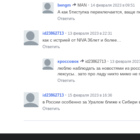
•
bengm
MAN
14 февраля 2023 в 09:51
А как 5тиступка переключается, ваще п
Ответить
•
id23862713
13 февраля 2023 в 22:31
как с истрией от NIVA 36лет и более…
Ответить
•
кроссовок
id23862713
13 февраля 2023
люблю наблюдать за новостями из росси
лексусы.. зато про ладу никто мимо не 
Ответить
•
id23862713
15 февраля 2023 в 16:36
в России особенно за Уралом ближе к Сибири 
Ответить