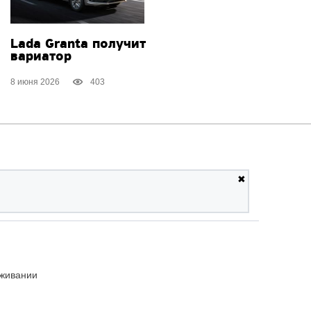
Lada Granta получит
вариатор
8 июня 2026
403
✖
уживании