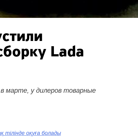
устили
сборку Lada
в марте, у дилеров товарные
қ тілінде оқуға болады