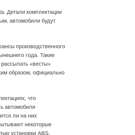
a. Детали комплектации
ым, автомобили будут
нюансы производственного
ынешнего года. Такие
 рассылать «весты»
ким образом, официально
лектациях, что
ть автомобили
ится ли на них
спытывают некоторые
тью установки ABS.