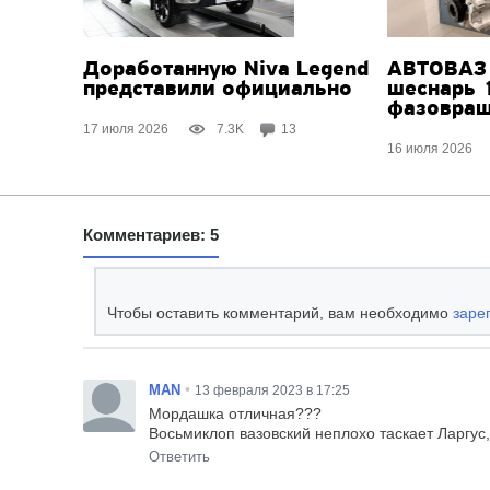
Доработанную Niva Legend
АВТОВАЗ 
представили официально
шеснарь 
фазовращ
17 июля 2026
7.3K
13
16 июля 2026
Комментариев: 5
Чтобы оставить комментарий, вам необходимо
заре
•
MAN
13 февраля 2023 в 17:25
Мордашка отличная???
Восьмиклоп вазовский неплохо таскает Ларгус,
Ответить