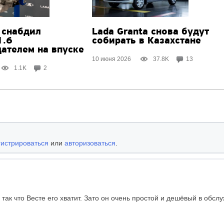
снабдил
Lada Granta снова будут
1.6
собирать в Казахстане
ателем на впуске
10 июня 2026
37.8K
13
1.1K
2
гистрироваться
или
авторизоваться
.
 так что Весте его хватит. Зато он очень простой и дешёвый в обсл