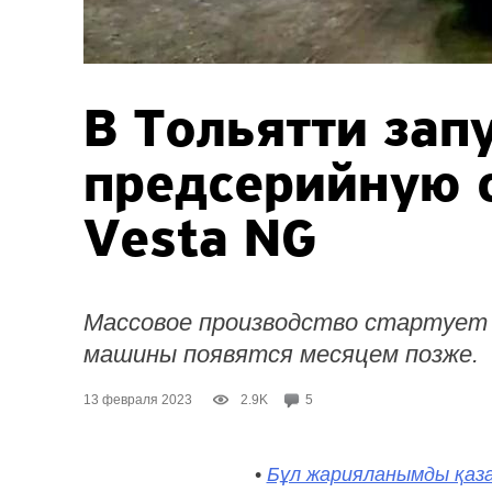
В Тольятти зап
предсерийную 
Vesta NG
Массовое производство стартует 
машины появятся месяцем позже.
13 февраля 2023
2.9K
5
•
Бұл жарияланымды қаза