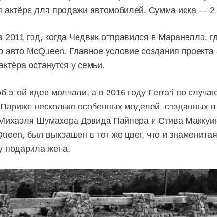
я актёра для продажи автомобилей. Сумма иска — 2
в 2011 год, когда Чедвик отправился в Маранелло, г
ого авто McQueen. Главное условие создания проекта
ктёра останутся у семьи.
б этой идее молчали, а в 2016 году Ferrari по случ
 Париже несколько особенных моделей, созданных в
Михаэля Шумахера Дэвида Пайпера и Стива Маккуина.
een, был выкрашен в тот же цвет, что и знаменитая F
ру подарила жена.