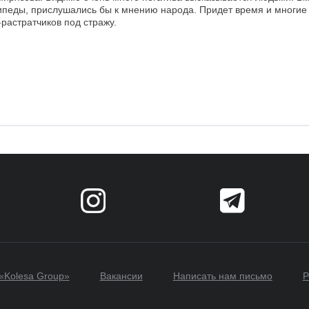
ипеды, прислушались бы к мнению народа. Придет время и многие
растратчиков под стражу.
«Kolesa Group»
Вакансии
Написать нам письмо
Р