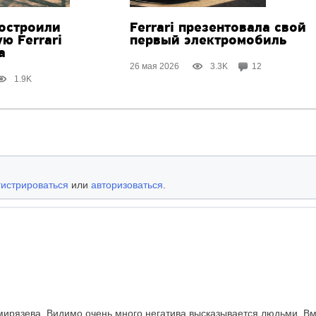
остроили
Ferrari презентовала свой
ую
Ferrari
первый электромобиль
a
26 мая 2026
3.3K
12
1.9K
гистрироваться
или
авторизоваться
.
мирязева. Видимо очень много негатива высказывается людьми. Вме