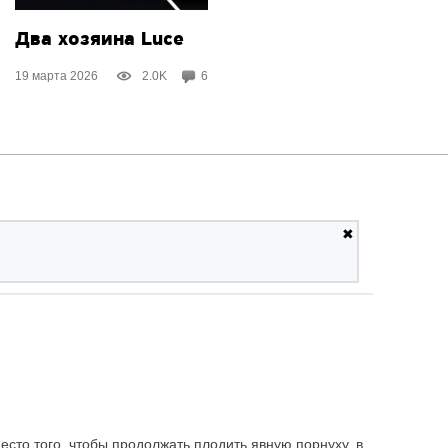
Два хозяина Luce
19 марта 2026
2.0K
6
✖
сто того, чтобы продолжать плодить явную порнуху, в