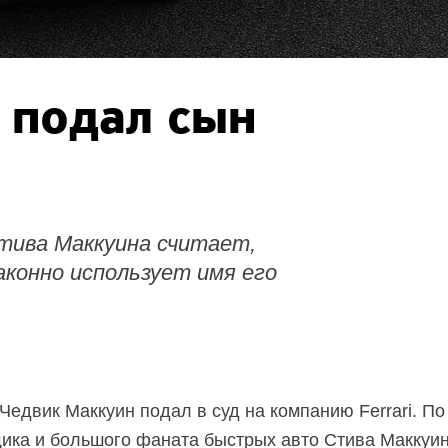
i подал сын
тива Маккуина считает,
аконно использует имя его
 Чедвик Маккуин подал в суд на компанию Ferrari. П
щика и большого фаната быстрых авто Стива Маккуин