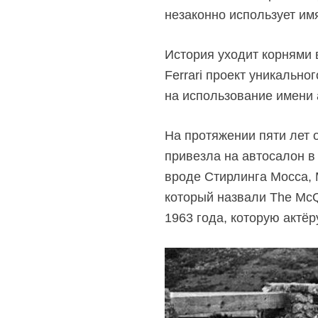
незаконно использует им
История уходит корнями 
Ferrari проект уникальн
на использование имени а
На протяжении пяти лет о
привезла на автосалон в
вроде Стирлинга Мосса, 
который назвали The McQu
1963 года, которую актё