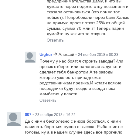
предпринимательства Даму, и что вы
думаете через неделю отцу позвонили и
сказали остановиться (кто понял тот
поймет). Попробовали через банк Халык
на прямую просят откат 25% от общей
суммы, сумма 70 млн.тг Теперь парни
думайте ну как что та открыть.
Ответить
•
Uighur
Алексей
24 ноября 2018 в 00:23
Почему у нас боятся строить заводы?Или
презик отберет или налоговая задушит и
сделает тебя банкротом.А те заводы
которые уже есть принадлежат
родственничкам презика.И кстати всякие
посредники будут везде и всегда пока
мамбетня у власти.
Ответить
•
007
23 ноября 2018 в 16:22
Да с ними бесполезно с низов бороться, с ними
начинать бороться нужно с высока. Рыба гниет с
головы, ну а в нашем случае здесь все прогнило