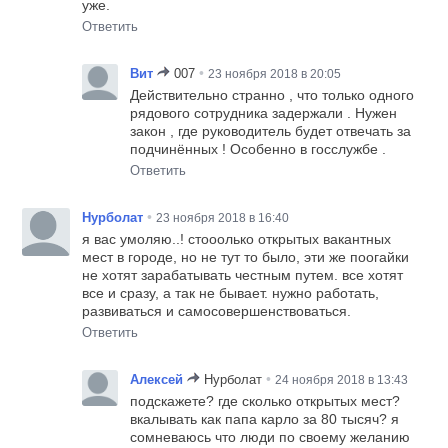
уже.
Ответить
•
Вит
007
23 ноября 2018 в 20:05
Действительно странно , что только одного
рядового сотрудника задержали . Нужен
закон , где руководитель будет отвечать за
подчинённых ! Особенно в госслужбе .
Ответить
•
Нурболат
23 ноября 2018 в 16:40
я вас умоляю..! стооолько открытых вакантных
мест в городе, но не тут то было, эти же поогайки
не хотят зарабатывать честным путем. все хотят
все и сразу, а так не бывает. нужно работать,
развиваться и самосовершенствоваться.
Ответить
•
Алексей
Нурболат
24 ноября 2018 в 13:43
подскажете? где сколько открытых мест?
вкалывать как папа карло за 80 тысяч? я
сомневаюсь что люди по своему желанию