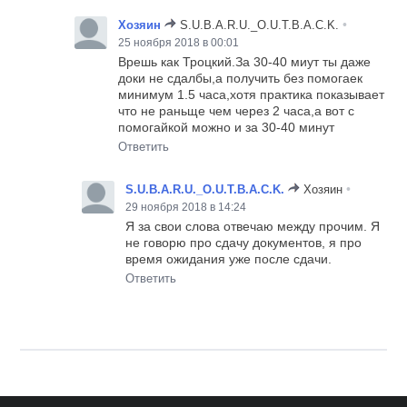
•
Хозяин
S.U.B.A.R.U._O.U.T.B.A.C.K.
25 ноября 2018 в 00:01
Врешь как Троцкий.За 30-40 миут ты даже
доки не сдалбы,а получить без помогаек
минимум 1.5 часа,хотя практика показывает
что не раньще чем через 2 часа,а вот с
помогайкой можно и за 30-40 минут
Ответить
•
S.U.B.A.R.U._O.U.T.B.A.C.K.
Хозяин
29 ноября 2018 в 14:24
Я за свои слова отвечаю между прочим. Я
не говорю про сдачу документов, я про
время ожидания уже после сдачи.
Ответить