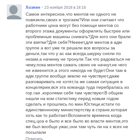
•
Хозяин
23 ноября 2018 в 18:16
Самое интересное,что ментов ни одного не
повязяли,своих е трогаем?Или они считают что
работники цона могут без помощи ментов со
второго этажа документы оформлять быстрее или
проблемные машины снимать?Для кого они брали
эти взятки?Для себя?Неееет,для ментов в адм
группе а вот уже те решали все вопросы за
деньги,так что у ас как всегда,шкурку сняли по
низам,а начинку не тронули.Так что радоваться не
чему,пока ментов сажать своих не начнут,не чего
не изменится,а этого никогда не будет.Они там в
адм.группе вообще землю не чувствуют,даже
разговаривать не хотят,та же самая ситуация в
концелярии,вся эта команда туда перебралась из
гор.гаи ,королями себя там чувствуют.В общем
нашли на ком статистику перед новым годом
сделать и прошлись по мин.Юстици,кстати по
единственнному министертству в стране,которая
хоть как то работает.Вспомните времена когда
спец.цоа е было и все было во власти ментов,это
же был вообще ужас,они там чуть ли на х всех не
посылали
Ответить