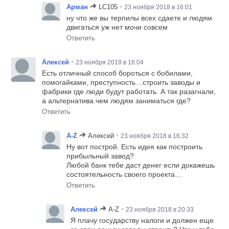
•
Арман
LC105
23 ноября 2018 в 16:01
ну что же вы терпилы всех сдаете и людям
двигаться уж нет мочи совсем
Ответить
•
Алексей
23 ноября 2018 в 16:04
Есть отличный способ бороться с бобилами,
помогайками, преступность…строить заводы и
фабрики где люди будут работать. А так разагнали,
а альтернатива чем людям заниматься где?
Ответить
•
A-Z
Алексей
23 ноября 2018 в 16:32
Ну вот построй. Есть идея как построить
прибыльный завод?
Любой банк тебе даст денег если докажешь
состоятельность своего проекта…
Ответить
•
Алексей
A-Z
23 ноября 2018 в 20:33
Я плачу государству налоги и должен еще