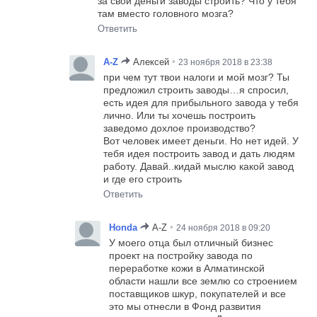
за свои деньги заводы строить? Что у тебя
там вместо головного мозга?
Ответить
•
A-Z
Алексей
23 ноября 2018 в 23:38
при чем тут твои налоги и мой мозг? Ты
предложил строить заводы…я спросил,
есть идея для прибыльного завода у тебя
лично. Или ты хочешь построить
заведомо дохлое производство?
Вот человек имеет деньги. Но нет идей. У
тебя идея построить завод и дать людям
работу. Давай..кидай мыслю какой завод
и где его строить
Ответить
•
Honda
A-Z
24 ноября 2018 в 09:20
У моего отца был отличный бизнес
проект на постройку завода по
переработке кожи в Алматинской
области нашли все землю со строением
поставщиков шкур, покупателей и все
это мы отнесли в Фонд развития