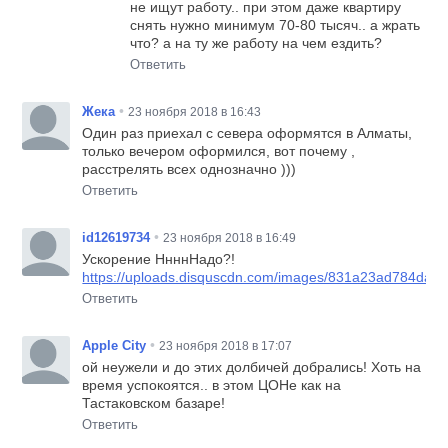
не ищут работу.. при этом даже квартиру
снять нужно минимум 70-80 тысяч.. а жрать
что? а на ту же работу на чем ездить?
Ответить
•
Жека
23 ноября 2018 в 16:43
Один раз приехал с севера оформятся в Алматы,
только вечером оформился, вот почему ,
расстрелять всех однозначно )))
Ответить
•
id12619734
23 ноября 2018 в 16:49
Ускорение НнннНадо?!
https://uploads.disquscdn.com/images/831a23ad784dab
Ответить
•
Apple City
23 ноября 2018 в 17:07
ой неужели и до этих долбичей добрались! Хоть на
время успокоятся.. в этом ЦОНе как на
Тастаковском базаре!
Ответить