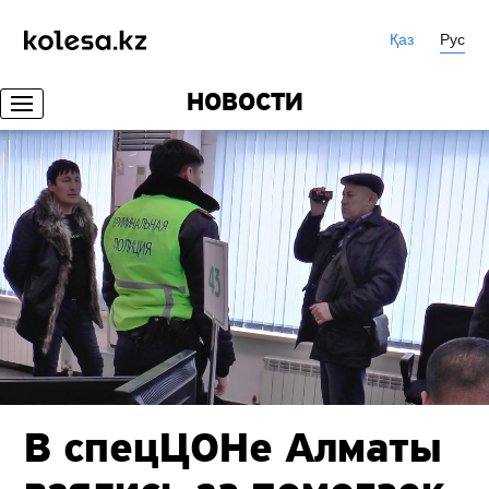
Қаз
Рус
НОВОСТИ
В спецЦОНе Алматы