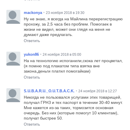
•
mackonya
23 ноября 2018 в 19:30
Ну не знаю, я всегда на Майлина перерегистрацию
прохожу, за 2,5 часа без проблем. Помогаек в
жизни не видел, может они глядя на меня не
думают даже предлагать.
Ответить
•
yukon86
24 ноября 2018 в 05:00
На на технологию испоганили,скока лет процветал,
(я помню под плакатом типа взятка вне
закона,деньги платил помогайкам)
Ответить
•
S.U.B.A.R.U._O.U.T.B.A.C.K.
24 ноября 2018 в 12:27
Никогда не пользовался услугами этих товарищей,
получал ГРНЗ и тех паспорт в течении 30-40 минут.
Мне кажется из-за таких, тормозится основная
очередь. Без них (которые помогут 10 клиентам),
получат быстрее 50.
Ответить