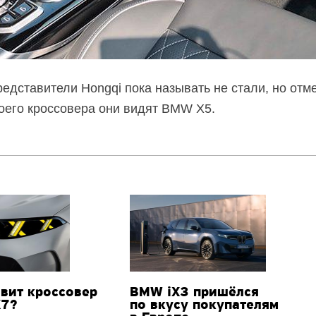
дставители Hongqi пока называть не стали, но отме
оего кроссовера они видят BMW X5.
вит кроссовер
BMW iX3 пришёлся
X7?
по вкусу покупателям