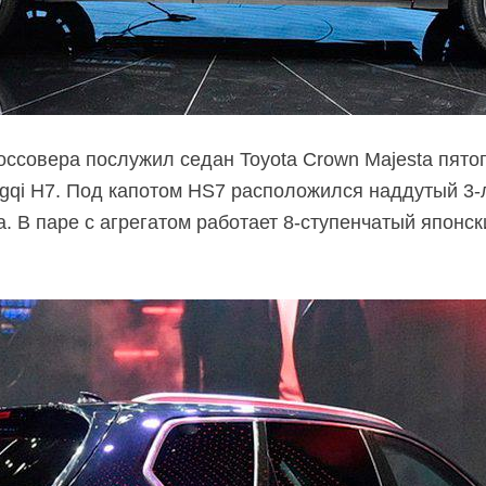
оссовера послужил седан Toyota Crown Majesta пятог
ngqi H7. Под капотом HS7 расположился наддутый 
. В паре с агрегатом работает 8-ступенчатый японски