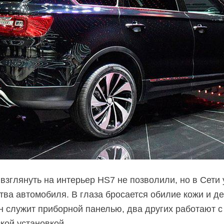
взглянуть на интерьер HS7 не позволили, но в Сети
тва автомобиля. В глаза бросается обилие кожи и д
ин служит приборной панелью, два других работают 
кой установкой.