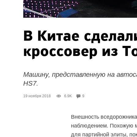
В Китае сдела
кроссовер из T
Машину, представленную на автоса
HS7.
19 ноября 2018
6.9K
9
Внешность вседорожника 
наблюдением. Похожую ма
для партийной элиты, по