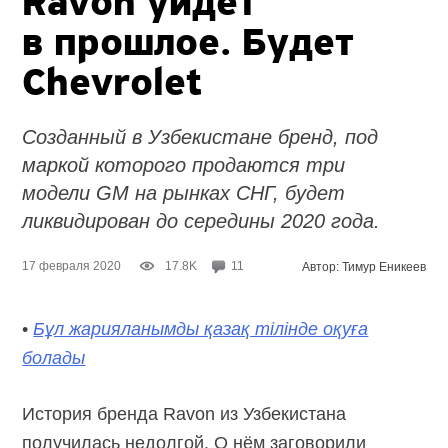
Ravon уйдёт
в прошлое. Будет
Chevrolet
Созданный в Узбекистане бренд, под
маркой которого продаются три
модели GM на рынках СНГ, будет
ликвидирован до середины 2020 года.
17 февраля 2020
17.8K
11
Автор: Тимур Еникеев
•
Бұл жарияланымды қазақ тілінде оқуға
болады
История бренда Ravon из Узбекистана
получилась недолгой. О нём заговорили