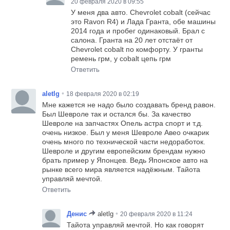
20 февраля 2020 в 09:55
У меня два авто. Chevrolet cobalt (сейчас
это Ravon R4) и Лада Гранта, обе машины
2014 года и пробег одинаковый. Брал с
салона. Гранта на 20 лет отстаёт от
Chevrolet cobalt по комфорту. У гранты
ремень грм, у cobalt цепь грм
Ответить
•
aletlg
18 февраля 2020 в 02:19
Мне кажется не надо было создавать бренд равон.
Был Шевроле так и остался бы. За качество
Шевроле на запчастях Опель астра спорт и т.д.
очень низкое. Был у меня Шевроле Авео очкарик
очень много по технической части недоработок.
Шевроле и другим европейским брендам нужно
брать пример у Японцев. Ведь Японское авто на
рынке всего мира является надёжным. Тайота
управляй мечтой.
Ответить
•
Денис
aletlg
20 февраля 2020 в 11:24
Тайота управляй мечтой. Но как говорят