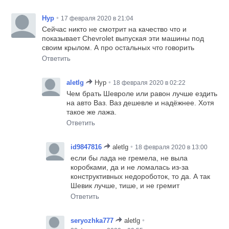
•
Нур
17 февраля 2020 в 21:04
Сейчас никто не смотрит на качество что и
показывает Chevrolet выпуская эти машины под
своим крылом. А про остальных что говорить
Ответить
•
aletlg
Нур
18 февраля 2020 в 02:22
Чем брать Шевроле или равон лучше ездить
на авто Ваз. Ваз дешевле и надёжнее. Хотя
такое же лажа.
Ответить
•
id9847816
aletlg
18 февраля 2020 в 13:00
если бы лада не гремела, не выла
коробками, да и не ломалась из-за
конструктивных недороботок, то да. А так
Шевик лучше, тише, и не гремит
Ответить
•
seryozhka777
aletlg