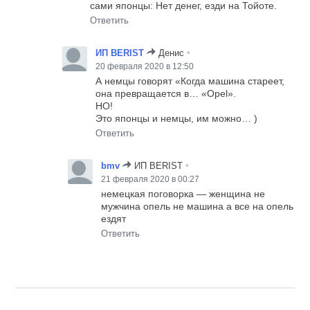
сами японцы: Нет денег, езди на Тойоте.
Ответить
•
ИП BERIST
Денис
20 февраля 2020 в 12:50
А немцы говорят «Когда машина стареет,
она превращается в… «Opel».
НО!
Это японцы и немцы, им можно… )
Ответить
•
bmv
ИП BERIST
21 февраля 2020 в 00:27
немецкая поговорка — женщина не
мужчина опель не машина а все на опель
ездят
Ответить