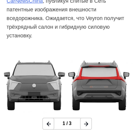
CarNewsChina
, публикуя слитые в Сеть
патентные изображения внешности
вседорожника. Ожидается, что Veyron получит
трёхрядный салон и гибридную силовую
установку.
1
/
3