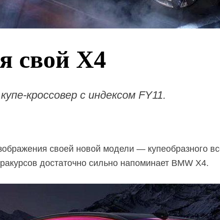
я свой X4
упе-кроссовер с индексом FY11.
зображения своей новой модели — купеобразного в
 ракурсов достаточно сильно напоминает BMW X4.