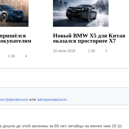
пришёлся
Новый BMW X5 для Китая
покупателям
оказался просторнее X7
28 июля 2026
2.3K
3
2.3K
4
гистрироваться
или
авторизоваться
.
дошла до этой аксиомы за 60 лет, китайцы за менее чем 10 )))