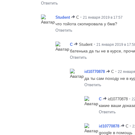
Ответить
•
Student
C
21 января 2019 в 17:57
что тойота скопировала у бмв?
Ответить
•
C
Student
21 января 2019 в 17:5
батенька да ты не в курсе, проч
Ответить
•
id10770878
C
22 января
да ты сам походу не в к
Ответить
•
C
id10770878
2
какие ваши доказ
Ответить
•
id10770878
C
2
google в помощь