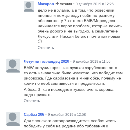
•
Макаров
хозяин
9 декабря 2019 в 12:26
дело не в хламе, а в том, что ровесники
японцы и немцы ведут себя по-разному
абсолютно. у 7-летнего БМВ/Мерседеса
начинается ворох проблем, которые лечить
очень дорого и не выгодно, а семилетние
Лексус или Ниссан бегают почти как новые
🙂
Ответить
•
Летучий голландец 2020
9 декабря 2019 в 11:56
BMW получил приз, как лучшая зарубежное авто.
то есть изначально было известно, что победит там
рисовозка. Где сарбазовна в миниюбке, почему не
кричит о необъективности и предвзятости.
А беха 3 -ка в последнем кузове очень хороша
надо признать.
Ответить
•
Сарбаз 206
9 декабря 2019 в 12:58
Для японского автопроизводителя особая честь
победить у себя на родине ибо трбования к