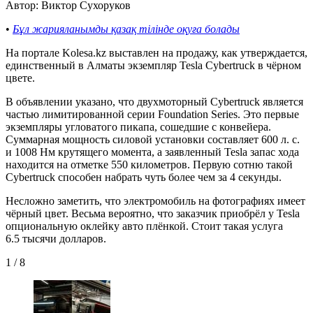
Автор: Виктор Сухоруков
•
Бұл жарияланымды қазақ тілінде оқуға болады
На портале Kolesa.kz выставлен на продажу, как утверждается,
единственный в Алматы экземпляр Tesla Cybertruck в чёрном
цвете.
В объявлении указано, что двухмоторный Cybertruck является
частью лимитированной серии Foundation Series. Это первые
экземпляры угловатого пикапа, сошедшие с конвейера.
Суммарная мощность силовой установки составляет 600 л. с.
и 1008 Нм крутящего момента, а заявленный Tesla запас хода
находится на отметке 550 километров. Первую сотню такой
Cybertruck способен набрать чуть более чем за 4 секунды.
Несложно заметить, что электромобиль на фотографиях имеет
чёрный цвет. Весьма вероятно, что заказчик приобрёл у Tesla
опциональную оклейку авто плёнкой. Стоит такая услуга
6.5 тысячи долларов.
1
/
8