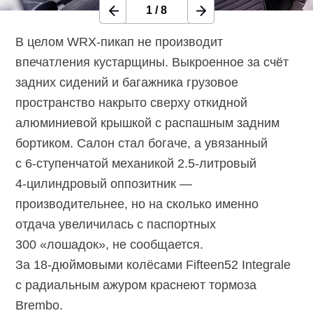
1
/
8
В целом
WRX-пикап
не производит
впечатления кустарщины. Выкроенное за счёт
задних сидений и багажника грузовое
пространство накрыто сверху откидной
алюминиевой крышкой с распашным задним
бортиком. Салон стал богаче, а увязанный
с
6-ступенчатой
механикой
2.5-литровый
4-цилиндровый
оппозитник —
производительнее, но на сколько именно
отдача увеличилась с паспортных
300 «лошадок», не сообщается.
За
18-дюймовыми
колёсами Fifteen52 Integrale
с радиальным ажуром краснеют тормоза
Brembo.