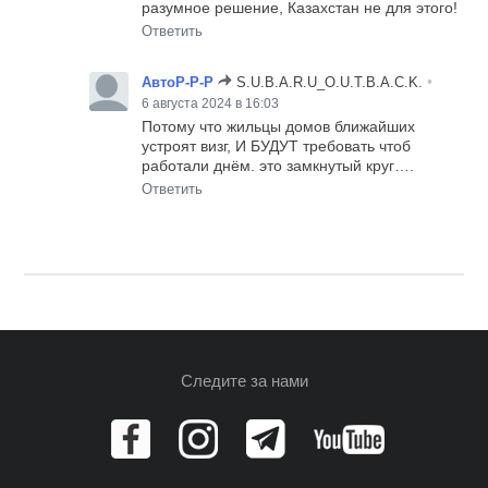
разумное решение, Казахстан не для этого!
Ответить
•
АвтоР-Р-Р
S.U.B.A.R.U_O.U.T.B.A.C.K.
6 августа 2024 в 16:03
Потому что жильцы домов ближайших
устроят визг, И БУДУТ требовать чтоб
работали днём. это замкнутый круг….
Ответить
Следите за нами