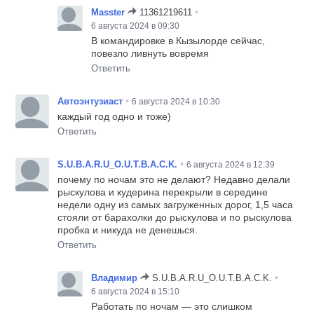
•
Masster
11361219611
6 августа 2024 в 09:30
В командировке в Кызылорде сейчас,
повезло ливнуть вовремя
Ответить
•
Автоэнтузиаст
6 августа 2024 в 10:30
каждый год одно и тоже)
Ответить
•
S.U.B.A.R.U_O.U.T.B.A.C.K.
6 августа 2024 в 12:39
почему по ночам это не делают? Недавно делали
рыскулова и кудерина перекрыли в середине
недели одну из самых загруженных дорог, 1,5 часа
стояли от барахолки до рыскулова и по рыскулова
пробка и никуда не денешься.
Ответить
•
Владимир
S.U.B.A.R.U_O.U.T.B.A.C.K.
6 августа 2024 в 15:10
Работать по ночам — это слишком