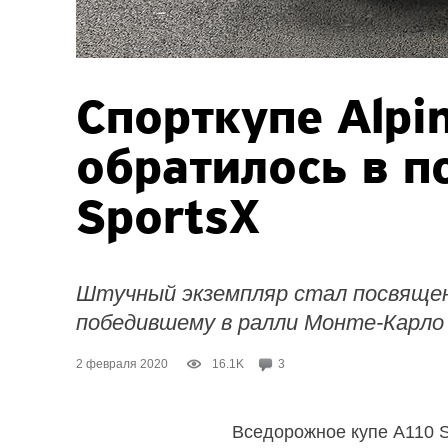
Спорткупе Alpi
обратилось в п
SportsX
Штучный экземпляр стал посвящен
победившему в ралли Монте-Карло 
2 февраля 2020
16.1K
3
Вседорожное купе A110 S