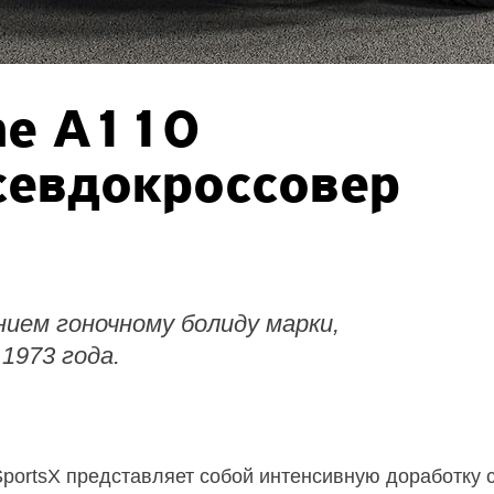
ne A110
севдокроссовер
ием гоночному болиду марки,
1973 года.
portsX представляет собой интенсивную доработку