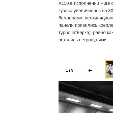
A110 в исполнении Pure 
кузова увеличилась на 8
бамперами, вентиляционн
панели появились крепле
турбочетвёрка), равно к
остались нетронутыми.
1
/
9