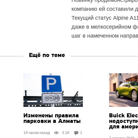
компанию ей составили д
Текущий статус Alpine A1
даже в мелкосерийном фо
шаг в намеченном напра
Ещё по теме
Изменены правила
Buick Ele
парковки в Алматы
недоступ
для амер
19 часов назад
3.1K
1