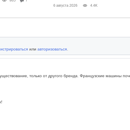
865
7
6 августа 2026
4.4K
гистрироваться
или
авторизоваться
.
ществование, только от другого бренда. Французские машины поче
к!