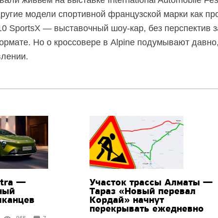
ругие модели спортивной французской марки как про
10 SportsX — выставочный шоу-кар, без перспектив 
рмате. Но о кроссовере в Alpine подумывают давно,
влении.
ctra —
Участок трассы Алматы —
ный
Тараз «Новый перевал
иканцев
Кордай» начнут
перекрывать ежедневно