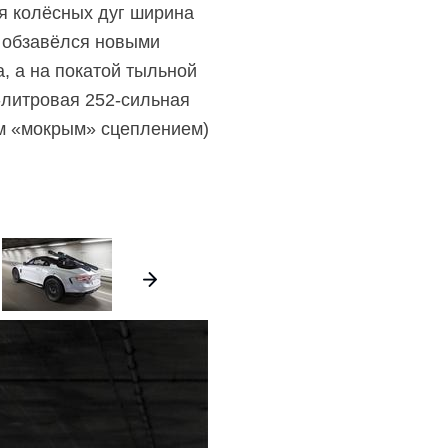
ся колёсных дуг ширина
ь обзавёлся новыми
 а на покатой тыльной
-литровая 252-сильная
ым «мокрым» сцеплением)