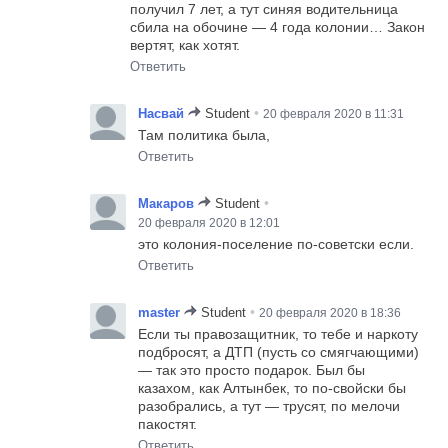
получил 7 лет, а тут синяя водительница
сбила на обочине — 4 года колонии… Закон
вертят, как хотят.
Ответить
•
Насвай
Student
20 февраля 2020 в 11:31
Там политика была,
Ответить
•
Макаров
Student
20 февраля 2020 в 12:01
это колония-поселение по-советски если.
Ответить
•
master
Student
20 февраля 2020 в 18:36
Если ты правозащитник, то тебе и наркоту
подбросят, а ДТП (пусть со смягчающими)
— так это просто подарок. Был бы
казахом, как Алтынбек, то по-свойски бы
разобрались, а тут — трусят, по мелочи
пакостят.
Ответить