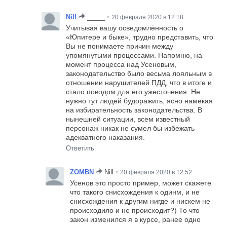
•
Nill
_____
20 февраля 2020 в 12:18
Учитывая вашу осведомлённость о
«Юпитере и быке», трудно представить, что
Вы не понимаете причин между
упомянутыми процессами. Напомню, на
момент процесса над Усеновым,
законодательство было весьма лояльным в
отношении нарушителей ПДД, что в итоге и
стало поводом для его ужесточения. Не
нужно тут людей будоражить, ясно намекая
на избирательность законодательства. В
нынешней ситуации, всем известный
персонаж никак не сумел бы избежать
адекватного наказания.
Ответить
•
ZOMBN
Nill
20 февраля 2020 в 12:52
Усенов это просто пример, может скажете
что такого снисхождения к одинм, и не
снисхождения к другим нигде и нискем не
происходило и не происходит?) То что
закон изменился я в курсе, ранее одно