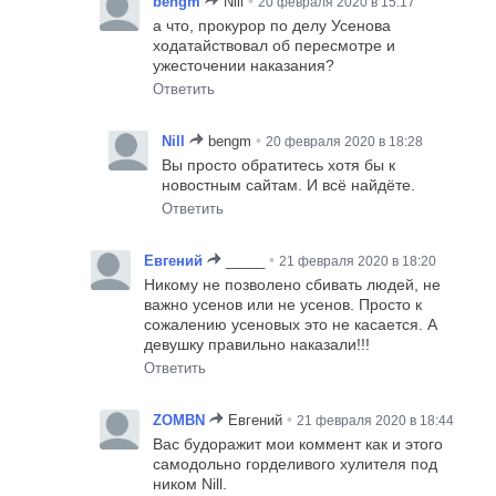
•
bengm
Nill
20 февраля 2020 в 15:17
а что, прокурор по делу Усенова
ходатайствовал об пересмотре и
ужесточении наказания?
Ответить
•
Nill
bengm
20 февраля 2020 в 18:28
Вы просто обратитесь хотя бы к
новостным сайтам. И всё найдёте.
Ответить
•
Евгений
_____
21 февраля 2020 в 18:20
Никому не позволено сбивать людей, не
важно усенов или не усенов. Просто к
сожалению усеновых это не касается. А
девушку правильно наказали!!!
Ответить
•
ZOMBN
Евгений
21 февраля 2020 в 18:44
Вас будоражит мои коммент как и этого
самодольно горделивого хулителя под
ником Nill.