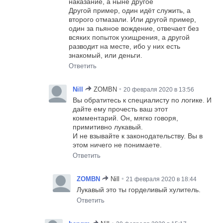
наказание, а ныне другое
Другой пример, один идёт служить, а
второго отмазали. Или другой пример,
один за пьяное вождение, отвечает без
всяких попыток ухищрения, а другой
разводит на месте, ибо у них есть
знакомый, или деньги.
Ответить
•
Nill
ZOMBN
20 февраля 2020 в 13:56
Вы обратитесь к специалисту по логике. И
дайте ему прочесть ваш этот
комментарий. Он, мягко говоря,
примитивно лукавый.
И не взывайте к законодательству. Вы в
этом ничего не понимаете.
Ответить
•
ZOMBN
Nill
21 февраля 2020 в 18:44
Лукавый это ты горделивый хулитель.
Ответить