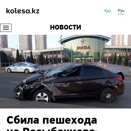
Қаз
Рус
НОВОСТИ
Сбила пешехода