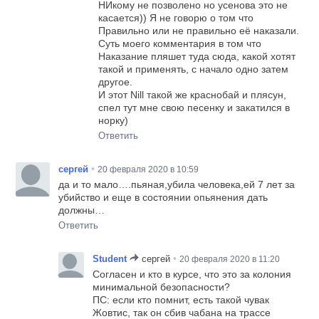
НИкому не позволено но усенова это не
касается)) Я не говорю о том что
Правильно или не правильно её наказали.
Суть моего комментария в том что
Наказание пляшет туда сюда, какой хотят
такой и применять, с начало одно затем
другое.
И этот Nill такой же краснобай и плясун,
спел тут мне свою песенку и закатился в
норку)
Ответить
•
сергей
20 февраля 2020 в 10:59
да и то мало….пьяная,убила человека,ей 7 лет за
убийство и еще в состоянии опьянения дать
должны…
Ответить
•
Student
сергей
20 февраля 2020 в 11:20
Согласен и кто в курсе, что это за колония
минимальной безопасности?
ПС: если кто помнит, есть такой чувак
Жовтис, так он сбив чабана на трассе