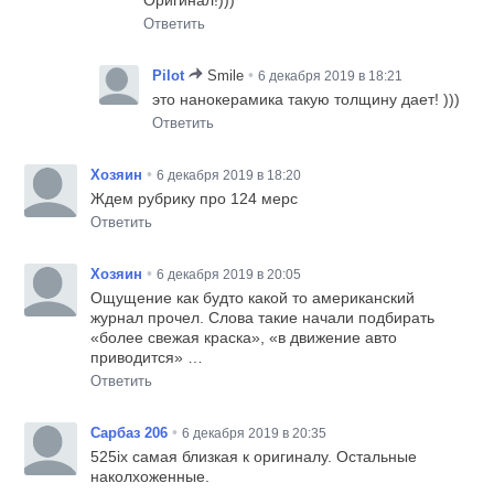
Оригинал!)))
Ответить
•
Pilot
Smile
6 декабря 2019 в 18:21
это нанокерамика такую толщину дает! )))
Ответить
•
Хозяин
6 декабря 2019 в 18:20
Ждем рубрику про 124 мерс
Ответить
•
Хозяин
6 декабря 2019 в 20:05
Ощущение как будто какой то американский
журнал прочел. Слова такие начали подбирать
«более свежая краска», «в движение авто
приводится» …
Ответить
•
Сарбаз 206
6 декабря 2019 в 20:35
525ix самая близкая к оригиналу. Остальные
наколхоженные.