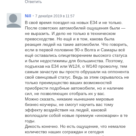
Ответить
•
Nill
7 декабря 2019 в 11:57
В своё время поездил на новых Е34 и не только.
После советских автомобилей ощущения были —
не выразить. И дело не только в техническом
превосходстве. Но ещё и в том, какова была
реакция людей на такие автомобили. Что говорить,
если в первой половине 90-х Волга и Самары всё
ещё оставались олицетворением высокого статуса
и были недостижимы для большинства. Поэтому,
подъехав на Е34 или W124, о W140 промолчу, тем
самым зачастую вы просто обрушали на оппонента
свой свинцовый статус. Ведь за этим скрывалось не
только преимущество ваших возможностей
приобрести подобные автомобили, но и наличие
сил, не позволяющих отобрать их у вас.
Можно сказать, никакие нынешние мировые
бизнес-коучеры, не смогут научить вас тому
эффекту воздействия на людей, каковой
воплощали собой новые премиум «иномарки» в те
годы.
Дикость конечно. Но есть ощущение, что немалое
количество наших сограждан и сегодня