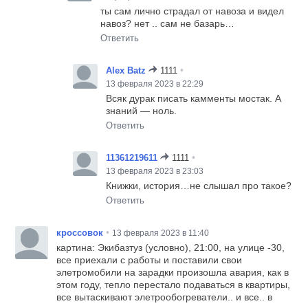
ты сам лично страдал от навоза и видел
навоз? нет .. сам не базарь…
Ответить
•
Alex Batz
1111
13 февраля 2023 в 22:29
Всяк дурак писать камменты мостак. А
знаний — ноль.
Ответить
•
11361219611
1111
13 февраля 2023 в 23:03
Книжки, история…не слышал про такое?
Ответить
•
кроссовок
13 февраля 2023 в 11:40
картина: Экибазтуз (условно), 21:00, на улице -30,
все приехали с работы и поставили свои
элетромобили на зарадки произошла авария, как в
этом году, тепло перестало подаваться в квартиры,
все вытаскивают элетрообогреватели.. и все.. в