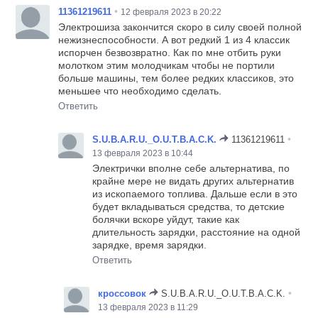
•
11361219611
12 февраля 2023 в 20:22
Электрошиза закончится скоро в силу своей полной
нежизнеспособности. А вот редкий 1 из 4 классик
испорчен безвозвратно. Как по мне отбить руки
молотком этим молодчикам чтобы не портили
больше машины, тем более редких классиков, это
меньшее что необходимо сделать.
Ответить
•
S.U.B.A.R.U._O.U.T.B.A.C.K.
11361219611
13 февраля 2023 в 10:44
Электрички вполне себе альтернатива, по
крайне мере не видать других альтернатив
из ископаемого топлива. Дальше если в это
будет вкладываться средства, то детские
болячки вскоре уйдут, такие как
длительность зарядки, расстояние на одной
зарядке, время зарядки.
Ответить
•
кроссовок
S.U.B.A.R.U._O.U.T.B.A.C.K.
13 февраля 2023 в 11:29