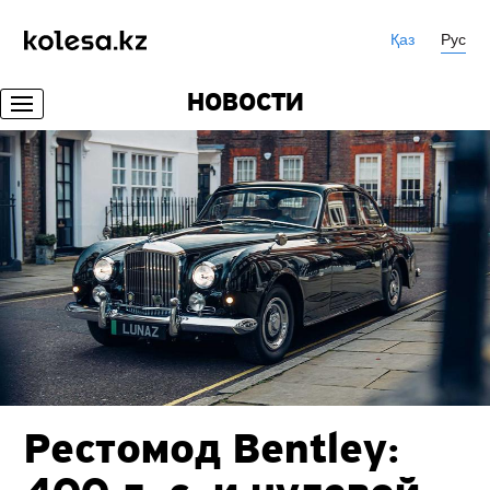
Қаз
Рус
НОВОСТИ
Рестомод Bentley: