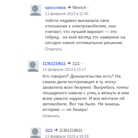
•
кроссовок
Wrench
13 февраля 2023 в 11:50
тойота недавно высказала свое
отношение к электромобилям, они
считают, что лучший вариант — это
гибрид.. на мой взгляд это наверное на
сегодня самое оптимальное решение..
Ответить
•
11361219611
1111
13 февраля 2023 в 15:17
Кто говорил? Доказательства есть? На
самом деле моторизация в ту эпоху
захватила всех безумно. Выгребать тонны
лошадиного навоза с улиц и вязнуть в нем
всем ужасно надоело. И все мечтали об
автомобиле. Вот так было. Не знаешь
историю — не базарь!
Ответить
•
1111
11361219611
13 февраля 2023 в 18:39