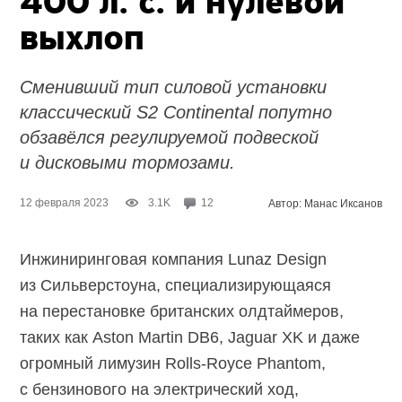
400 л. с. и нулевой
выхлоп
Сменивший тип силовой установки
классический S2 Continental попутно
обзавёлся регулируемой подвеской
и дисковыми тормозами.
12 февраля 2023
3.1K
12
Автор: Манас Иксанов
Инжиниринговая компания Lunaz Design
из Сильверстоуна, специализирующаяся
на перестановке британских олдтаймеров,
таких как Aston Martin DB6, Jaguar XK и даже
огромный лимузин
Rolls-Royce
Phantom,
с бензинового на электрический ход,