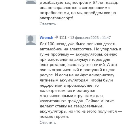
в экибастузе тэц построили 67 лет назад,
она не справляется с сегодняшними
потребностями, но мы перейдем все на
элетротранспорт!
Ответить
•
Wrench
1111
13 февраля 2023 в 11:47
Лет 100 назад уже была попытка делать
автомобили на электротяге. Но уперлись в
ту же проблему — аккумуляторы. сейчас
при изготовление аккумуляторов для
электрокаров, используется литий. А это
очень ограниченный и растущий в цене
ресурс. И если не найдут альтернативу
литиевым аккумуляторам, чтобы были
недорогими в производстве, то
«электрички» так и останутся
малочисленными игрушками для
«зажиточных» граждан. Сейчас многие
делают ставку на твердотельные
аккумуляторы, но что из этого получится —
покажет время.
Ответить