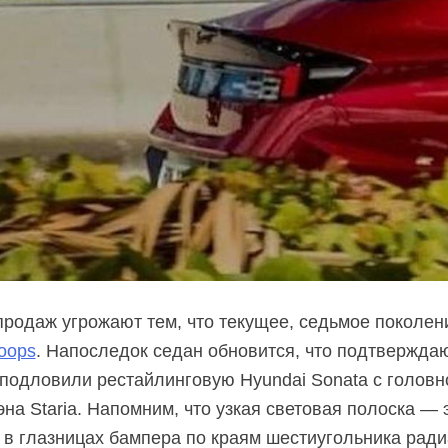
родаж угрожают тем, что текущее, седьмое поколен
oops
. Напоследок седан обновится, что подтвержда
 подловили рестайлинговую Hyundai Sonata с головн
на Staria. Напомним, что узкая световая полоска — 
в глазницах бампера по краям шестиугольника ради