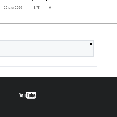
25 мая 2026
1.7K
6
✖