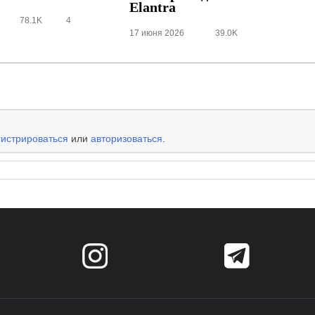
Elantra
78.1K
4
17 июня 2026
39.0K
гистрироваться
или
авторизоваться
.