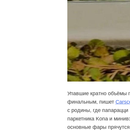
Упавшие кратно объёмы п
финальным, пишет
Carsc
с родины, где папарацци
паркетника Kona и минивэ
основные фары прячутся 