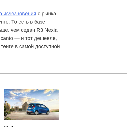
о исчезновения
с рынка
нге. То есть в базе
ьше, чем седан R3 Nexia
icanto — и тот дешевле,
 тенге в самой доступной