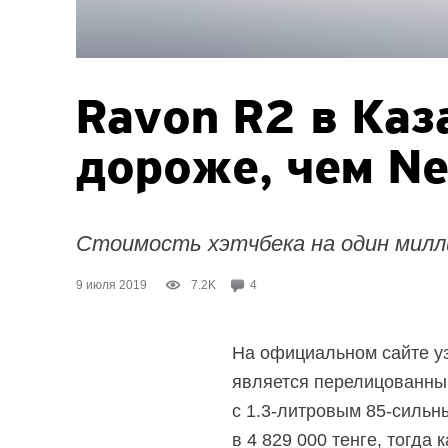
Ravon R2 в Каз
дороже, чем Ne
Стоимость хэтчбека на один милли
9 июля 2019
7.2K
4
На официальном сайте уз
является перелицованным
с 1.3-литровым
85-сильн
в 4 829 000 тенге, тогда 