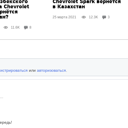
узбекского
Chevrolet Spark вернётся
 Chevrolet
в Казахстан
ернётся
ан?
25 марта 2021
12.3K
3
11.6K
8
гистрироваться
или
авторизоваться
.
»…
ередь!