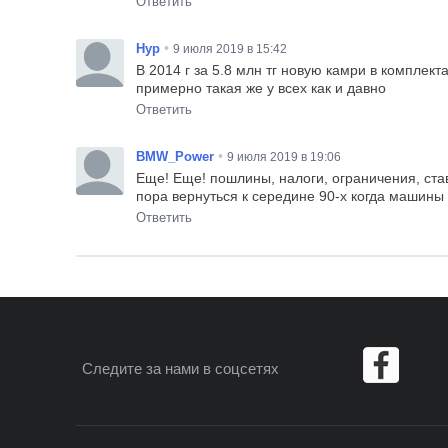
Ответить
•
Нур
9 июля 2019 в 15:42
В 2014 г за 5.8 млн тг новую камри в комплект
примерно такая же у всех как и давно
Ответить
•
BMW_Power
9 июля 2019 в 19:06
Еще! Еще! пошлины, налоги, ограничения, став
пора вернуться к середине 90-х когда машины 
Ответить
Следите за нами
в соцсетях