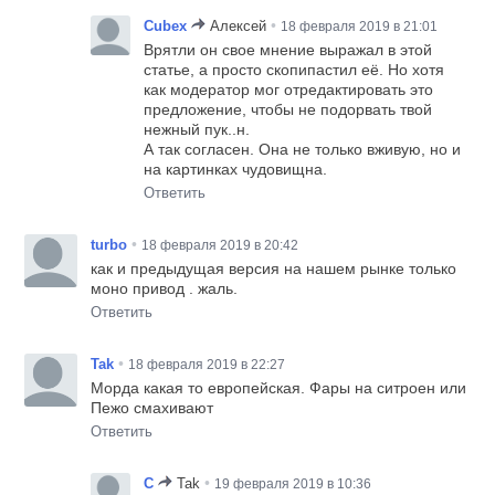
•
Cubex
Алексей
18 февраля 2019 в 21:01
Врятли он свое мнение выражал в этой
статье, а просто скопипастил её. Но хотя
как модератор мог отредактировать это
предложение, чтобы не подорвать твой
нежный пук..н.
А так согласен. Она не только вживую, но и
на картинках чудовищна.
Ответить
•
turbo
18 февраля 2019 в 20:42
как и предыдущая версия на нашем рынке только
моно привод . жаль.
Ответить
•
Tak
18 февраля 2019 в 22:27
Морда какая то европейская. Фары на ситроен или
Пежо смахивают
Ответить
•
C
Tak
19 февраля 2019 в 10:36