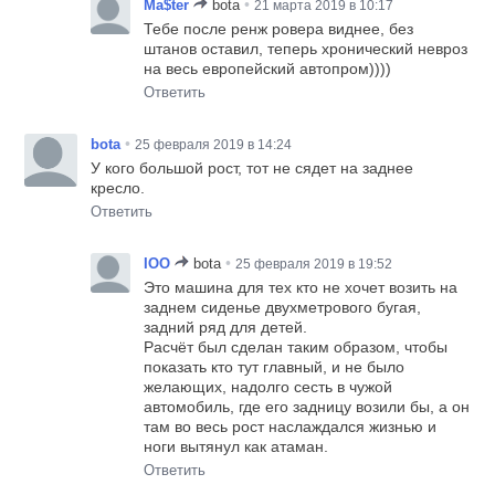
•
Ma$ter
bota
21 марта 2019 в 10:17
Тебе после ренж ровера виднее, без
штанов оставил, теперь хронический невроз
на весь европейский автопром))))
Ответить
•
bota
25 февраля 2019 в 14:24
У кого большой рост, тот не сядет на заднее
кресло.
Ответить
•
IOO
bota
25 февраля 2019 в 19:52
Это машина для тех кто не хочет возить на
заднем сиденье двухметрового бугая,
задний ряд для детей.
Расчёт был сделан таким образом, чтобы
показать кто тут главный, и не было
желающих, надолго сесть в чужой
автомобиль, где его задницу возили бы, а он
там во весь рост наслаждался жизнью и
ноги вытянул как атаман.
Ответить