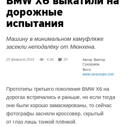
BMW X6 выкатили на
дорожные
испытания
Машину в минимальном камуфляже
засекли неподалёку от Мюнхена.
25 февраля 2019
4.3K
20
Автор: Виктор
Сухоруков
Фото:
www.carscoops.com
Прототипы третьего поколения BMW X6 на
дорогах встречались и раньше, но если тогда
они были хорошо замаскированы, то сейчас
фотографы засняли кроссовер, скрытый
от глаз лишь тонкой плёнкой.