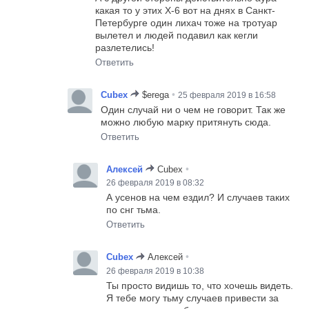
какая то у этих Х-6 вот на днях в Санкт-
Петербурге один лихач тоже на тротуар
вылетел и людей подавил как кегли
разлетелись!
Ответить
•
Cubex
$erega
25 февраля 2019 в 16:58
Один случай ни о чем не говорит. Так же
можно любую марку притянуть сюда.
Ответить
•
Алексей
Cubex
26 февраля 2019 в 08:32
А усенов на чем ездил? И случаев таких
по снг тьма.
Ответить
•
Cubex
Алексей
26 февраля 2019 в 10:38
Ты просто видишь то, что хочешь видеть.
Я тебе могу тьму случаев привести за