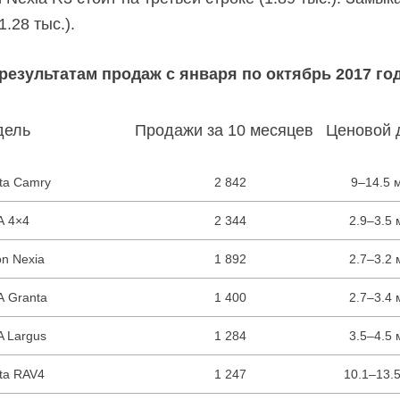
1.28 тыс.).
результатам продаж с января по октябрь 2017 го
дель
Продажи за 10 месяцев
Ценовой 
ta Camry
2 842
9–14.5 
A 4×4
2 344
2.9–3.5 
n Nexia
1 892
2.7–3.2 
 Granta
1 400
2.7–3.4 
 Largus
1 284
3.5–4.5 
ta RAV4
1 247
10.1–13.5