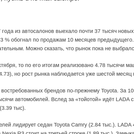
7 года из автосалонов выехало почти 37 тысяч новых
.3 % обогнал по продажам 10 месяцев предыдущего.
тельным. Можно сказать, что рынок пока не выбралс
ктября, то по его итогам реализовано 4.78 тысячи м
4.73), но рост рынка наблюдается уже шестой месяц
 востребованных брендов по-прежнему Toyota. За 1
ысячи автомобилей. Вслед за «тойотой» идёт LADA c
3.39 тыс).
лей лидирует седан Toyota Camry (2.84 тыс.). LADA
n Nexia R3 стоит на третьей строке (1.89 тыс.). Замы