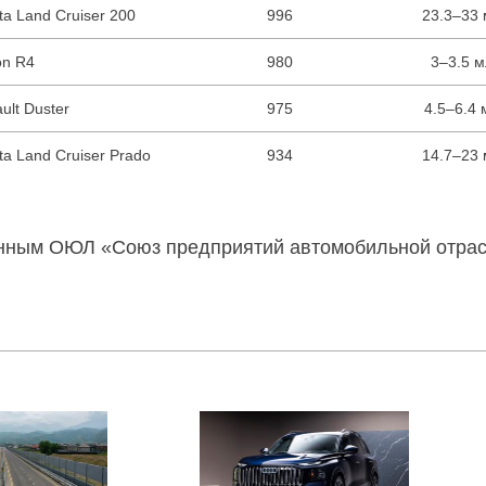
ta Land Cruiser 200
996
23.3–33 
on R4
980
3–3.5 м
ult Duster
975
4.5–6.4 
ta Land Cruiser Prado
934
14.7–23 
данным ОЮЛ «Союз предприятий автомобильной отрас