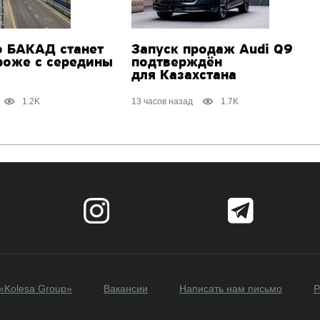
о БАКАД станет
Запуск продаж Audi Q9
роже с середины
подтверждён
для Казахстана
1.2K
13 часов назад
1.7K
«Kolesa Group»
Вакансии
Написать нам письмо
Р