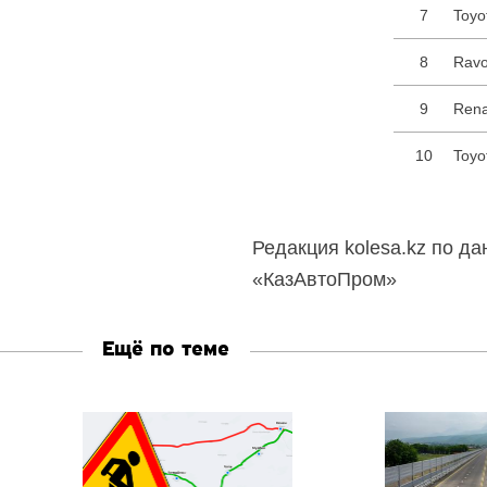
7
Toyo
8
Rav
9
Rena
10
Toyo
Редакция kolesa.kz по 
«КазАвтоПром»
Ещё по теме