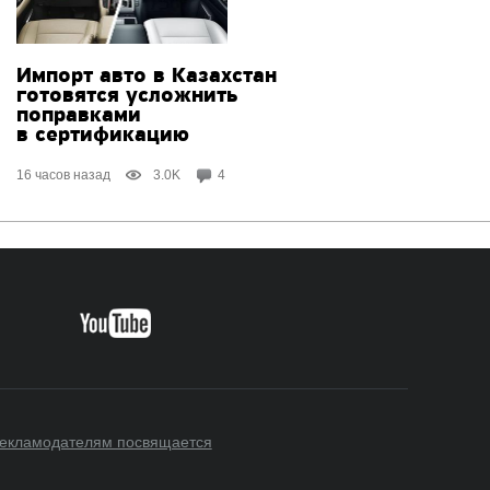
Импорт авто в Казахстан
готовятся усложнить
поправками
в сертификацию
16 часов назад
3.0K
4
екламодателям посвящается