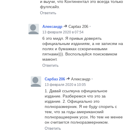
и выучи, что Континентал это всегда только
фуллсайз.
Ответить
•
Александр
Сарбаз 206
13 февраля 2020 в 07:54
6 это мидл. Я привык доверять
официальным изданиям, а не записям на
полях и бумажках сскоричневыми
пятнами))). Воспользуйся поисковиком
мамонт.
Ответить
•
Сарбаз 206
Александр
13 февраля 2020 в 10:05
1. Давай ссылкуна официальное
издание. Разберемся что это за
издание. 2. Официально это
полноразмерник. Я не буду спорить с
тем, что за годы американский
полноращмерник усох. Но тем не менее
он считается полноразмерником.
Ответить