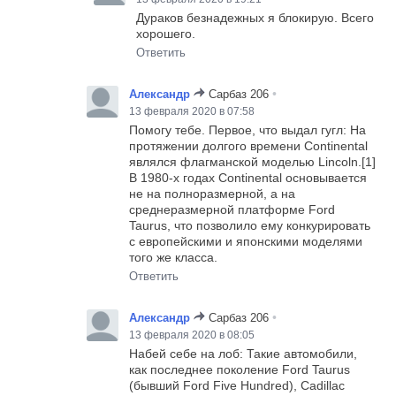
Дураков безнадежных я блокирую. Всего
хорошего.
Ответить
•
Александр
Сарбаз 206
13 февраля 2020 в 07:58
Помогу тебе. Первое, что выдал гугл: На
протяжении долгого времени Continental
являлся флагманской моделью Lincoln.[1]
В 1980-х годах Continental основывается
не на полноразмерной, а на
среднеразмерной платформе Ford
Taurus, что позволило ему конкурировать
с европейскими и японскими моделями
того же класса.
Ответить
•
Александр
Сарбаз 206
13 февраля 2020 в 08:05
Набей себе на лоб: Такие автомобили,
как последнее поколение Ford Taurus
(бывший Ford Five Hundred), Cadillac