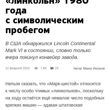
«линкольн» 1980
года
с символическим
пробегом
В США обнаружился Lincoln Continental
Mark VI в состоянии, словно только
вчера покинул конвейер завода.
12 февраля 2020
7.6K
25
Автор: Манас Иксанов
Нельзя сказать, что «Марк-шестой» относится
к числу особо чтимых «линкольнов», поскольку
на ходу остаётся ещё немалое число подобных
крепких машин — эдакая штатовская