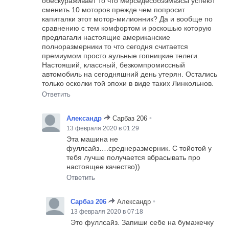
обескураживает то что мерседесобээмвэсы успеют
сменить 10 моторов прежде чем попросит
капиталки этот мотор-милионник? Да и вообще по
сравнению с тем комфортом и роскошью которую
предлагали настоящие американские
полноразмерники то что сегодня считается
премиумом просто аульные гопницкие телеги.
Настояший, классный, безкомпромиссный
автомобиль на сегодняшний день утерян. Остались
только осколки той эпохи в виде таких Линкольнов.
Ответить
•
Александр
Сарбаз 206
13 февраля 2020 в 01:29
Эта машина не
фуллсайз….среднеразмерник. С тойотой у
тебя лучше получается вбрасывать про
настоящее качество))
Ответить
•
Сарбаз 206
Александр
13 февраля 2020 в 07:18
Это фуллсайз. Запиши себе на бумажечку