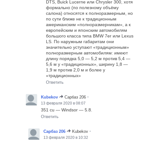
DTS, Buick Lucerne или Chrysler 300, хотя
формально (по полезному объёму
салона) относятся к полноразмерным, но
по сути ближе не к традиционным
американским «полноразмерникам», а к
европейским и японским автомобилям
большого класса типа BMW 7er или Lexus
LS. По наружным габаритам они
значительно уступают «традиционным»
полноразмерным автомобилям: имеют
длину порядка 5,0 — 5,2 м против 5,4 —
5,6 м у «традиционных», ширину 1,8 —
1,9 м против 2,0 м и более у
«традиционных»
Ответить
•
Kubekov
Сарбаз 206
13 февраля 2020 в 08:07
351 cu — Windsor — 5.8.
Ответить
•
Сарбаз 206
Kubekov
13 февраля 2020 в 10:32