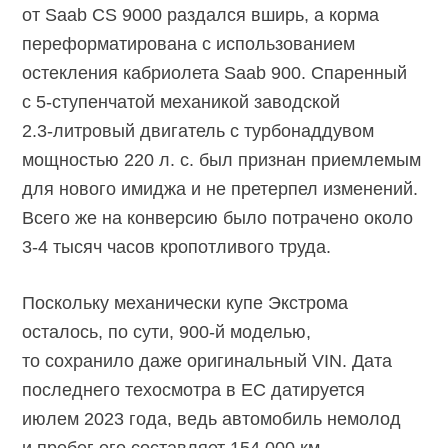
от Saab CS 9000 раздался вширь, а корма
переформатирована с использованием
остекления кабриолета Saab 900. Спаренный
с
5-ступенчатой
механикой заводской
2.3-литровый
двигатель с турбонаддувом
мощностью 220 л. с. был признан приемлемым
для нового имиджа и не претерпел изменений.
Всего же на конверсию было потрачено около
3-4 тысяч
часов кропотливого труда.
Поскольку механически купе Экстрома
осталось, по сути,
900-й моделью,
то сохранило даже оригинальный VIN. Дата
последнего техосмотра в ЕС датируется
июлем 2023 года, ведь автомобиль немолод
и пробег его составляет 154 000 км.