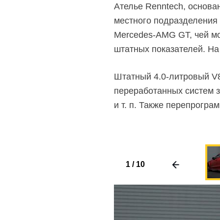
Ателье Renntech, основа
местного подразделения 
Mercedes-AMG GT,
чей мо
штатных показателей. На
Штатный 4.0-литровый V8
переработанных систем з
и т. п. Также перепрогр
1
/
10