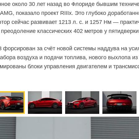
нное около 30 лет назад во Флориде бывшим технич
AMG, показало проект RIIIx. Это глубоко доработан
тор сейчас развивает 1213 л. с. и 1257 Нм — практ
 преодоление классических 402 метров у пятидверки
 форсирован за счёт новой системы наддува на ус
абора воздуха и подачи топлива, нового выхлопа и
аммированы блоки управления двигателем и трансмис