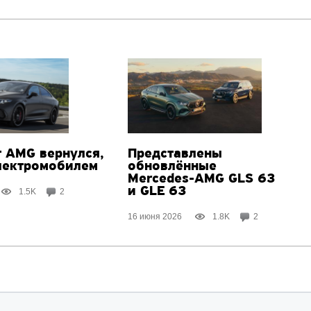
т AMG вернулся,
Представлены
электромобилем
обновлённые
Mercedes-AMG
GLS 63
и GLE 63
1.5K
2
16 июня 2026
1.8K
2