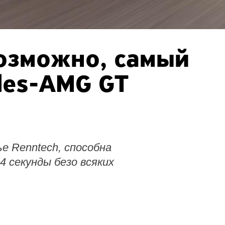
возможно, самый
des-AMG GT
е Renntech, способна
44 секунды безо всяких