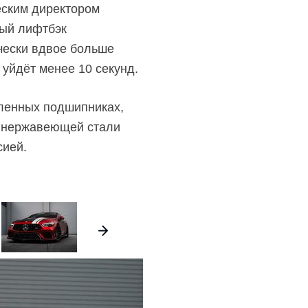
еским директором
ный лифтбэк
ически вдвое больше
 уйдёт менее 10 секунд.
иленных подшипниках,
з нержавеющей стали
сией.