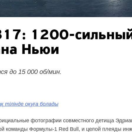
B17:
1200-сильны
ана Ньюи
 до 15 000 об/мин.
қ тілінде оқуға болады
ициальные фотографии совместного детища Эдриан
ной команды
Формулы-1
Red Bull, и целой плеяды ин