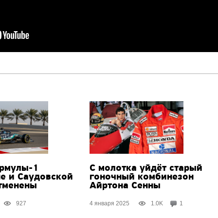
рмулы-1
С молотка уйдёт старый
не и Саудовской
гоночный комбинезон
тменены
Айртона Сенны
927
4 января 2025
1.0K
1