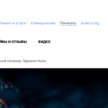
Ремонт и услуги
Коммерческие
Почитать
Колёса Гид
АЙВЫ И ОТЗЫВЫ
ВИДЕО
ьный
гиперкар Эдриана Ньюи