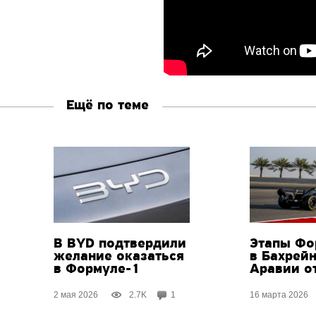
Ещё по теме
В BYD подтвердили
Этапы Фо
желание оказаться
в Бахрей
в Формуле-1
Аравии о
2 мая 2026
2.7K
1
16 марта 2026