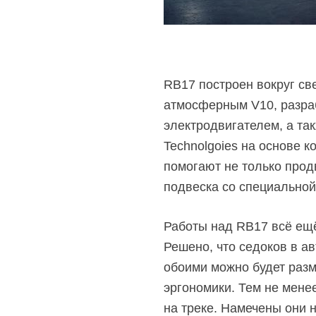
RB17 построен вокруг св
атмосферным V10, разраб
электродвигателем, а та
Technolgoies на основе к
помогают не только прод
подвеска со специальной 
Работы над RB17 всё ещё
Решено, что седоков в ав
обоими можно будет разм
эргономики. Тем не мене
на треке. Намечены они н