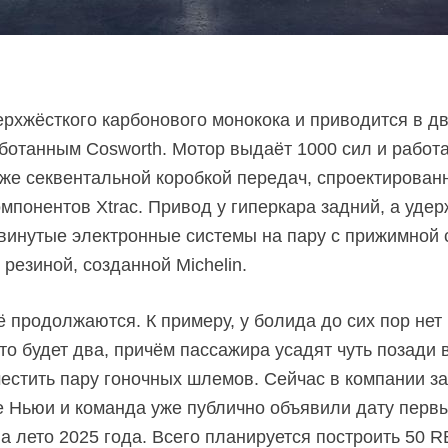
ерхжёсткого карбонового монокока и приводится в 
отанным Cosworth. Мотор выдаёт 1000 сил и работа
кже секвентальной коробкой передач, спроектированн
омпонентов Xtrac. Привод у гиперкара задний, а удер
винутые электронные системы на пару с прижимной с
резиной, созданной Michelin.
 продолжаются. К примеру, у болида до сих пор нет 
то будет два, причём пассажира усадят чуть позади 
естить пару гоночных шлемов. Сейчас в компании 
е Ньюи и команда уже публично объявили дату перв
а лето 2025 года. Всего планируется построить 50 R