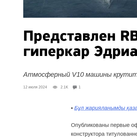
Представлен R
гиперкар Эдри
Атмосферный V10 машины крутится
12 июля 2024
2.1K
1
•
Бұл жарияланымды қаза
Опубликованы первые оф
конструктора титулован