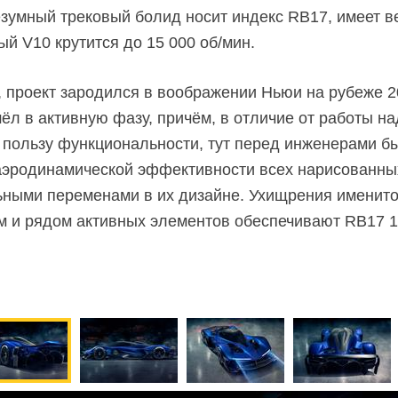
Безумный трековый болид носит индекс RB17, имеет ве
ый V10
крутится до 15 000 об/мин.
, проект зародился в воображении Ньюи на рубеже 2
ёл в активную фазу, причём, в отличие от работы н
в пользу функциональности, тут перед инженерами б
аэродинамической эффективности всех нарисованны
ными переменами в их дизайне. Ухищрения именитог
 и рядом активных элементов обеспечивают RB17 1