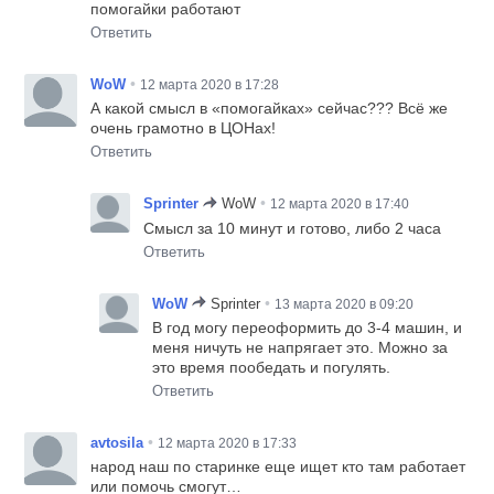
помогайки работают
Ответить
•
WoW
12 марта 2020 в 17:28
А какой смысл в «помогайках» сейчас??? Всё же
очень грамотно в ЦОНах!
Ответить
•
Sprinter
WoW
12 марта 2020 в 17:40
Смысл за 10 минут и готово, либо 2 часа
Ответить
•
WoW
Sprinter
13 марта 2020 в 09:20
В год могу переоформить до 3-4 машин, и
меня ничуть не напрягает это. Можно за
это время пообедать и погулять.
Ответить
•
avtosila
12 марта 2020 в 17:33
народ наш по старинке еще ищет кто там работает
или помочь смогут…