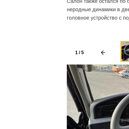
Салон также остался по 
неродные динамики в две
головное устройство с по
1
/
5