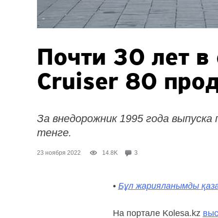
Почти 30 лет в
Cruiser 80 прод
За внедорожник 1995 года выпуска
тенге.
23 ноября 2022
14.8K
3
•
Бұл жарияланымды қаза
На портале Kolesa.kz
выс