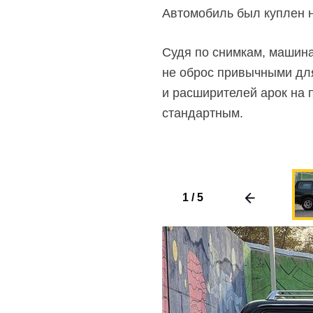
Автомобиль был куплен н
Судя по снимкам, машина
не оброс привычными дл
и расширителей арок на 
стандартным.
1
/
5