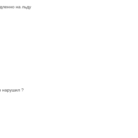
едленно на льду
н нарушил ?