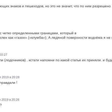
ющих знаков и пешеходов, но это не значит, что по ним разрешено 
 с четко определенными границами, который в
лен как «газон» («клумба»); А ледяной поверхности водоёма я не
20:27
и (лодочников) . кстати напомни по какой статье их приняли. и буде
 2019 в 20:28
правдали !
 2019 в 20:28
?