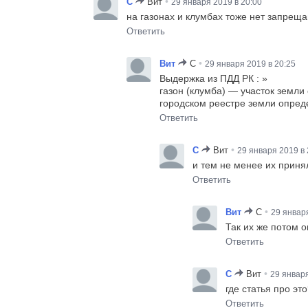
•
C
Вит
29 января 2019 в 20:00
на газонах и клумбах тоже нет запреща
Ответить
•
Вит
C
29 января 2019 в 20:25
Выдержка из ПДД РК : »
газон (клумба) — участок земли
городском реестре земли опреде
Ответить
•
C
Вит
29 января 2019 в 
и тем не менее их принял
Ответить
•
Вит
C
29 января
Так их же потом о
Ответить
•
C
Вит
29 января
где статья про это
Ответить