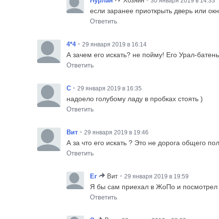
Нурлан
Хозяин
30 января 2019 в 14:33
если заранее приоткрыть дверь или окно
Ответить
•
4*4
29 января 2019 в 16:14
А зачем его искать? не пойму! Его Урал-батень
Ответить
•
C
29 января 2019 в 16:35
надоело голубому ладу в пробках стоять )
Ответить
•
Вит
29 января 2019 в 19:46
А за что его искать ? Это не дорога общего п
Ответить
•
Er
Вит
29 января 2019 в 19:59
Я бы сам приехал в ЖоПо и посмотрел 
Ответить