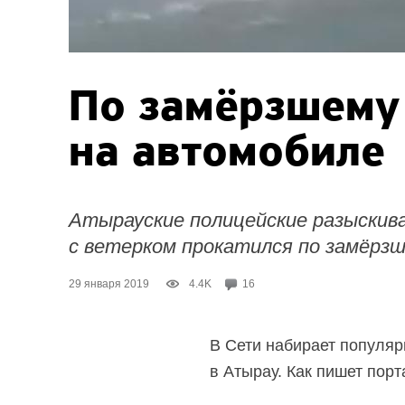
По замёрзшему
на автомобиле
Атырауские полицейские разыскив
с ветерком прокатился по замёрзш
29 января 2019
4.4K
16
В Сети набирает популярн
в Атырау. Как пишет пор