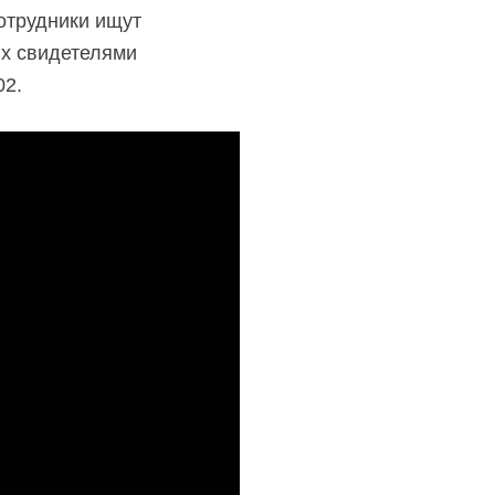
отрудники ищут
их свидетелями
02.