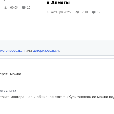
в Алматы
60.0K
19
16 октября 2025
7.1K
19
гистрироваться
или
авторизоваться
.
мереть можно
019 в 14:14
ть такая многоранная и обширная статья «Хулиганство» ее можно п