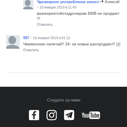
Чрезмерное употребление алкого
Алексей
•
10 января 2019 в 11:45
вазокореятойотадрочерам БМВ не продают
!!!
Ответить
•
007
10 января 2019 в 01:12
Чимкенские налетай!! 34- ки новые распродают!! )))
Ответить
Следите за нами