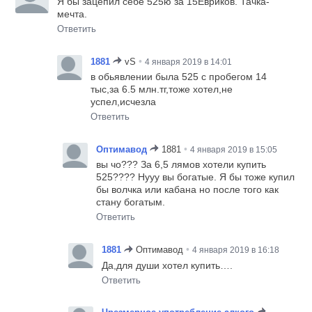
Я бы зацепил себе 525ю за 15Евриков. Тачка-
мечта.
Ответить
•
1881
vS
4 января 2019 в 14:01
в обьявлении была 525 с пробегом 14
тыс,за 6.5 млн.тг,тоже хотел,не
успел,исчезла
Ответить
•
Оптимавод
1881
4 января 2019 в 15:05
вы чо??? За 6,5 лямов хотели купить
525???? Нууу вы богатые. Я бы тоже купил
бы волчка или кабана но после того как
стану богатым.
Ответить
•
1881
Оптимавод
4 января 2019 в 16:18
Да,для души хотел купить….
Ответить