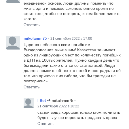
ежедневной основе, люди должны помнить что
жизнь одна и никакое сэкономленное время не
стоит того, чтобы ее потерять, и тем более лишить
кого то.
Ответить
•
mikolamm75
21 сентября 2022 в 17:00
Царства небесного всем погибшим!
Выздоровления выжившим! Казахстан занимает
одно из лидирующих мест по количеству погибших
в ДТП на 100тыс жителей. Нужно каждый день что
бы выходили такие статьи со статистикой. Люди
должны помнить об тех кто погиб и пострадал и об
том что привело к их гибели, что бы трагедии не
повторились.
Ответить
•
I-Bot
mikolamm75
21 сентября 2022 в 18:22
статьи вещь хорошая,только ктож их читать
будет…лучше перестать продавать права
Ответить