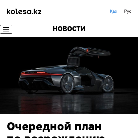
Қаз
Рус
НОВОСТИ
Очередной план