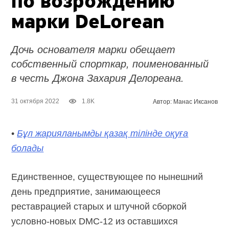
по возрождению
марки DeLorean
Дочь основателя марки обещает
собственный спорткар, поименованный
в честь Джона Захария Делореана.
31 октября 2022
1.8K
Автор: Манас Иксанов
•
Бұл жарияланымды қазақ тілінде оқуға
болады
Единственное, существующее по нынешний
день предприятие, занимающееся
реставрацией старых и штучной сборкой
условно-новых
DMC-12
из оставшихся