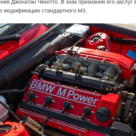
ния Джонатан Чекотто. В знак признания его заслуг 
ю модификацию стандартного M3.