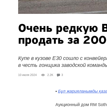
Очень редкую 
продать за 200
Купе в кузове E30 сошло с конвейе
в честь гонщика заводской команд
10 июля 2024
2.2K
3
•
Бұл жарияланымды қаза
Аукционный дом RM Sothe