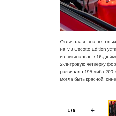
Отличалась она не тольк
на M3 Cecotto Edition у
и оригинальные
16-дюйм
2-литровую
четвёрку форс
развивала 195 либо 200 
могла быть красной, сине
1
/
9