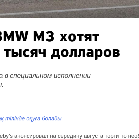
BMW M3 хотят
 тысяч долларов
ра в специальном исполнении
ы.
қ тілінде оқуға болады
by’s анонсировал на середину августа торги по н