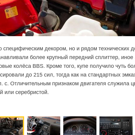
о специфическим декором, но и рядом технических до
станавливали более крупный передний сплиттер, иное
овые
колёса BBS. Кроме того, купе получило чуть б
ировали до 215 сил, тогда как на стандартных эмка
л. с. Отличительным признаком двигателя служила ц
й или серебристой.