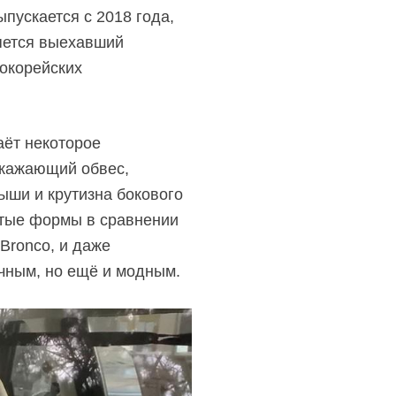
пускается с 2018 года,
яется выехавший
окорейских
аёт некоторое
скажающий обвес,
ыши и крутизна бокового
атые формы в сравнении
Bronco, и даже
ичным, но ещё и модным.