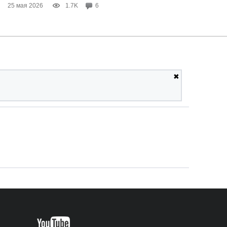
25 мая 2026
1.7K
6
✖