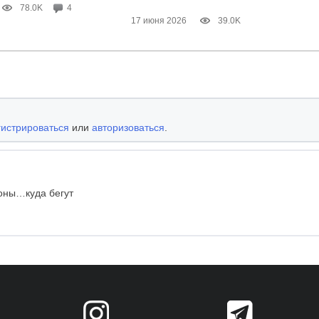
78.0K
4
17 июня 2026
39.0K
гистрироваться
или
авторизоваться
.
оны…куда бегут