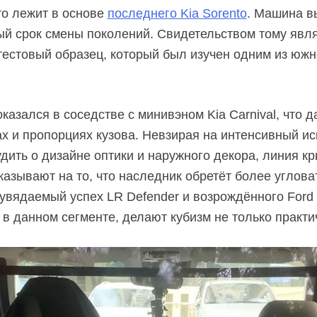
то лежит в основе
последнего Kia Sorento
. Машина вы
ый срок смены поколений. Свидетельством тому явл
естовый образец, который был изучен одним из южн
казался в соседстве с минивэном Kia Carnival, что д
х и пропорциях кузова. Невзирая на интенсивный и
дить о дизайне оптики и наружного декора, линия кр
казывают на то, что наследник обретёт более углов
вядаемый успех LR Defender и возрождённого Ford 
 в данном сегменте, делают кубизм не только практ