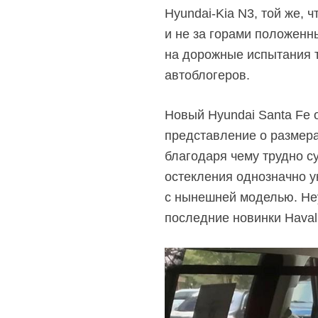
Hyundai-Kia
N3, той же, ч
и не за горами положенн
на дорожные испытания т
автоблогеров.
Новый Hyundai Santa Fe о
представление о размера
благодаря чему трудно су
остекления однозначно у
с нынешней моделью. Неу
последние новинки Haval