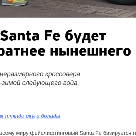
Santa Fe будет
дратнее нынешнего
неразмерного кроссовера
-зимой следующего года.
қ тілінде оқуға болады
всему миру фейслифтинговый Santa Fe базируется 