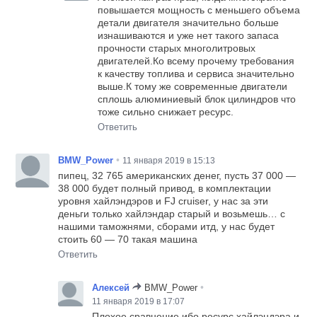
повышается мощность с меньшего объема
детали двигателя значительно больше
изнашиваются и уже нет такого запаса
прочности старых многолитровых
двигателей.Ко всему прочему требования
к качеству топлива и сервиса значительно
выше.К тому же современные двигатели
сплошь алюминиевый блок цилиндров что
тоже сильно снижает ресурс.
Ответить
•
BMW_Power
11 января 2019 в 15:13
пипец, 32 765 американских денег, пусть 37 000 —
38 000 будет полный привод, в комплектации
уровня хайлэндэров и FJ cruiser, у нас за эти
деньги только хайлэндар старый и возьмешь… с
нашими таможнями, сборами итд, у нас будет
стоить 60 — 70 такая машина
Ответить
•
Алексей
BMW_Power
11 января 2019 в 17:07
Плохое сравнение ибо ресурс хайлэндэра и