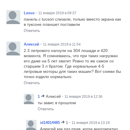
•
Lexus
11 января 2019 в 09:37
панель с tucson слизали, только вместо экрана как
в туксоне планшет поставили
Ответить
•
Алексей
11 января 2019 в 11:54
2.3 литрового нагнули на 304 лошади и 420
момента. Я сомневаюсь, что при таких нагрузках
его даже на 5 лет хватит. Ровно то же самое со
старшим 3 л братом. Где нормальные 4-5
литровые моторы для таких машин? Вот сними бы
точно ездило нормально.
Ответить
•
1
Алексей
11 января 2019 в 12:36
ты завис в прошлом
Ответить
•
id14014485
1
11 января 2019 в 13:18
Алексей как раз прав, когда многократно